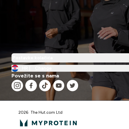
Postavke kolačića
HR |
Change
Povežite se s nama
2026 The Hut.com Ltd