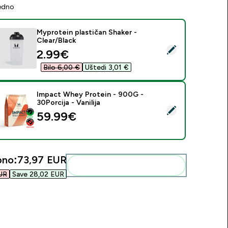
jedno
Myprotein plastičan Shaker -
Clear/Black
daberi ovaj proizvod - Myprotein plastičan Shaker - Clear/Blac
discounted price
2.99€‎
Bilo 6,00 €‎
Uštedi 3,01 €‎
Impact Whey Protein - 900G -
30Porcija - Vanilija
daberi ovaj proizvod - Impact Whey Protein - 900G - 30Porcija 
59.99€‎
pno:
73,97 EUR‎
Dodaj ovo u svoju rutinu
R‎
Save 28,02 EUR‎