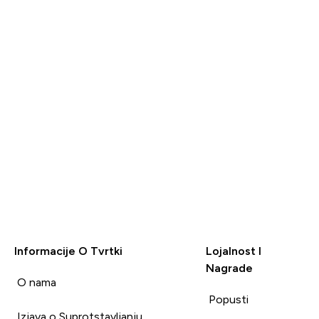
Informacije O Tvrtki
Lojalnost I
Nagrade
i
O nama
Popusti
Izjava o Suprotstavljanju