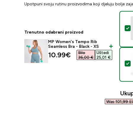
Upotpuni svoju rutinu proizvodima koji djeluju bolje za
O
Trenutno odabrani proizvod
MP Women's Tempo Rib
Seamless Bra - Black - XS
Bilo
Uštedi
discounted price
10.99€‎
36,00 €‎
25,01 €‎
O
Uku
Was 101,99 EU