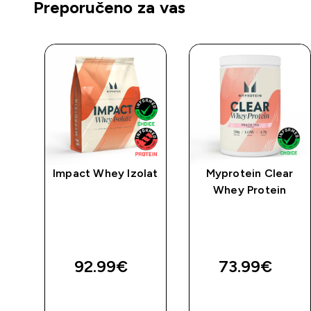
Preporučeno za vas
ki
Impact Whey Izolat
Myprotein Clear
Whey Protein
ni
ed price
92.99€‎
73.99€‎
BRZA
BRZA
KUPNJA
KUPNJA