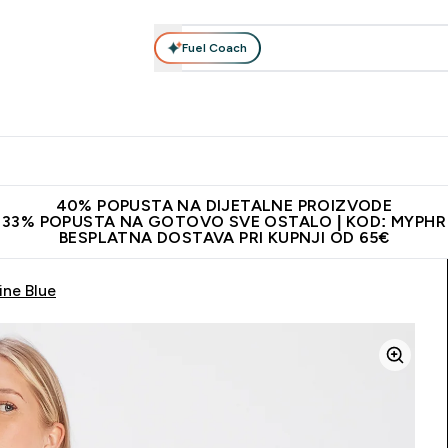
Fuel Coach
Prehrana
Odjeća
Vitamini
Snackovi
Vegan
Per
Enter Proteini submenu
Enter Prehrana submenu
Enter Odjeća submenu
Enter Vitamini submenu
Enter Snackovi 
Enter 
⌄
⌄
⌄
⌄
⌄
⌄
ji od 65€
Najnovija odjeća
Proizvodi najveće kvalitete
Prepor
40% POPUSTA NA DIJETALNE PROIZVODE
33% POPUSTA NA GOTOVO SVE OSTALO | KOD: MYPHR
BESPLATNA DOSTAVA PRI KUPNJI OD 65€
ne Blue