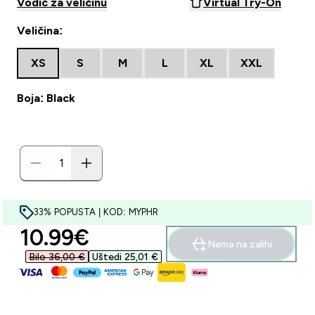
Vodič za veličinu
Virtual Try-On
Veličina:
XS
S
M
L
XL
XXL
Boja: Black
33% POPUSTA | KOD: MYPHR
discounted price
10.99€‎
Nema na zalihi
Bilo 36,00 €‎
Uštedi 25,01 €‎