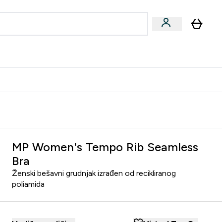
formance
submenu
Vegan submenu
Enter Performance submenu
⌄
učite prijatelju i zaradite 10 EUR
MP Women's Tempo Rib Seamless
Bra
Ženski bešavni grudnjak izrađen od recikliranog
poliamida