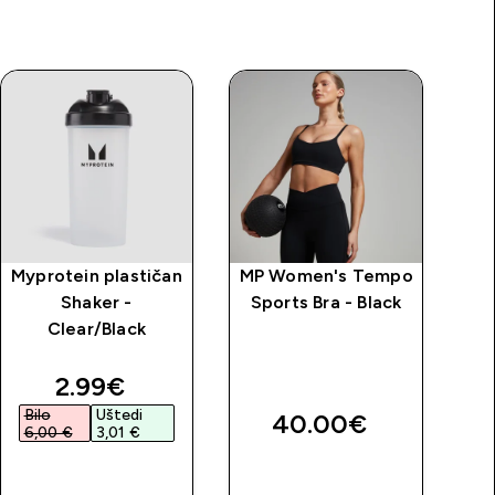
Myprotein plastičan
MP Women's Tempo
MP
Shaker -
Sports Bra - Black
Clear/Black
discounted price
2.99€‎
Bilo
Uštedi
B
40.00€‎
6,00 €‎
3,01 €‎
2
BRZA
BRZA
KUPNJA
KUPNJA