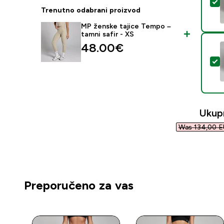
O
Trenutno odabrani proizvod
MP ženske tajice Tempo –
tamni safir - XS
48.00€‎
O
Ukup
Was 134,00 E
Preporučeno za vas