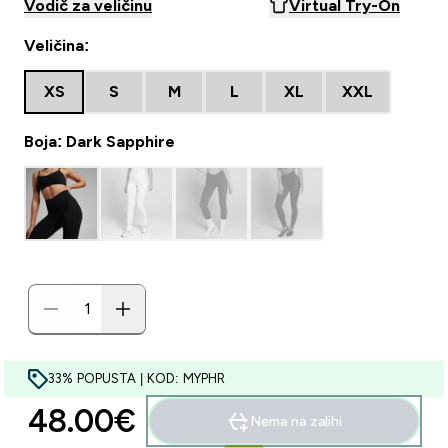
Vodič za veličinu
Virtual Try-On
Veličina:
XS
S
M
L
XL
XXL
Boja: Dark Sapphire
33% POPUSTA | KOD: MYPHR
48.00€‎
Nema na zalihi