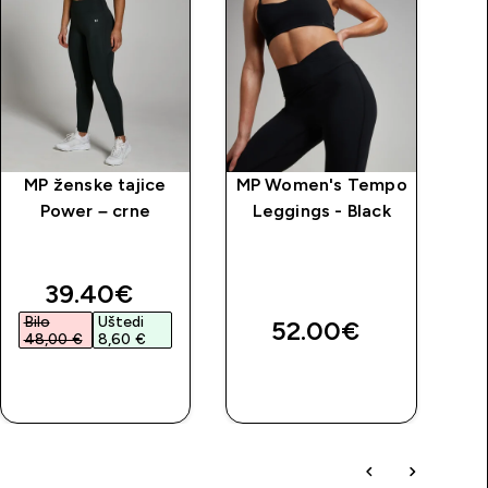
MP ženske tajice
MP Women's Tempo
MP
Power – crne
Leggings - Black
Se
price
discounted price
39.40€‎
Bilo
Uštedi
B
52.00€‎
48,00 €‎
8,60 €‎
5
BRZA
BRZA
KUPNJA
KUPNJA