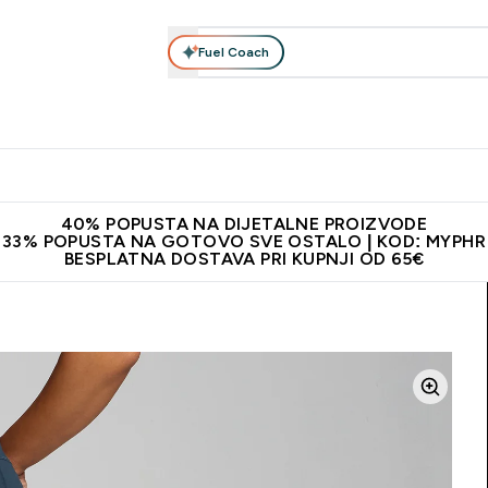
Fuel Coach
Prehrana
Odjeća
Vitamini
Snackovi
Vegan
Per
Enter Proteini submenu
Enter Prehrana submenu
Enter Odjeća submenu
Enter Vitamini submenu
Enter Snackovi 
Enter 
⌄
⌄
⌄
⌄
⌄
⌄
ji od 65€
Najnovija odjeća
Proizvodi najveće kvalitete
Prepor
40% POPUSTA NA DIJETALNE PROIZVODE
33% POPUSTA NA GOTOVO SVE OSTALO | KOD: MYPHR
BESPLATNA DOSTAVA PRI KUPNJI OD 65€