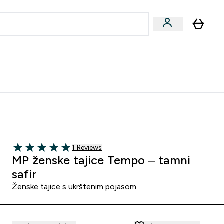
formance
submenu
Vegan submenu
Enter Performance submenu
⌄
učite prijatelju i zaradite 10 EUR
1 customer reviews
1 Reviews
5 out of 5 stars
MP ženske tajice Tempo – tamni
safir
Ženske tajice s ukrštenim pojasom