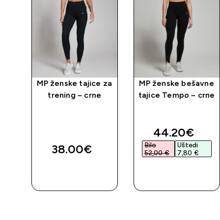
ce
MP ženske tajice za
MP ženske bešavne
im
trening – crne
tajice Tempo – crne
 -
ed price
discounted 
44.20€‎
Bilo
Uštedi
38.00€‎
52,00 €‎
7,80 €‎
BRZA
BRZA
KUPNJA
KUPNJA