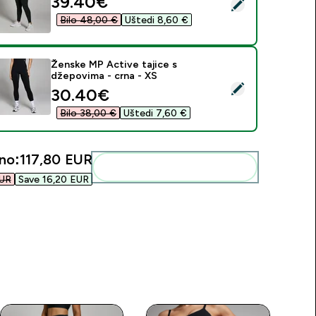
discounted price
39.40€‎
daberi ovaj proizvod - MP ženske tajice Power – crne - XS
Bilo 48,00 €‎
Uštedi 8,60 €‎
Ženske MP Active tajice s
džepovima - crna - XS
daberi ovaj proizvod - Ženske MP Active tajice s džepovima - 
discounted price
30.40€‎
Bilo 38,00 €‎
Uštedi 7,60 €‎
no:
117,80 EUR‎
Dodaj ovo u svoju rutinu
UR‎
Save 16,20 EUR‎