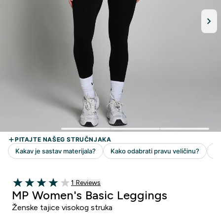
1 customer reviews
1 Reviews
4 out of 5 stars
MP Women's Basic Leggings
Ženske tajice visokog struka