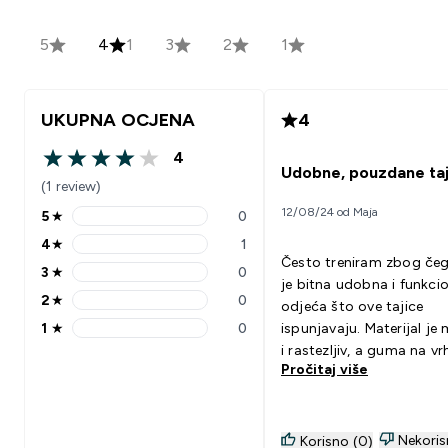
5
4
1
3
2
1
UKUPNA OCJENA
4
4
4 out of 5 stars
Udobne, pouzdane taj
(1 review)
12/08/24 od Maja
5
★
0
5 stars rating 0 reviews
4
★
1
4 stars rating 1 reviews
Često treniram zbog če
3
★
0
3 stars rating 0 reviews
je bitna udobna i funkci
2
★
0
odjeća što ove tajice
2 stars rating 0 reviews
1
★
0
ispunjavaju. Materijal je
1 stars rating 0 reviews
i rastezljiv, a guma na vr
Pročitaj više
previše zategnuta, pa su
pogodne za svakodnevn
nošenje. Jedina zamjerka
par pranja počnu se stva
Nekoris
Korisno (0)