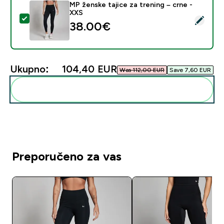
MP ženske tajice za trening – crne -
XXS
Odaberi ovaj proizvod - MP ženske tajice za trening – 
38.00€‎
Ukupno:
104,40 EUR‎
Was 112,00 EUR‎
Save 7,60 EUR‎
Dodaj ovo u svoju rutinu
Preporučeno za vas