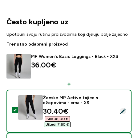
Često kupljeno uz
Upotpuni svoju rutinu proizvodima koji djeluju bolje zajedno
Trenutno odabrani proizvod
MP Women's Basic Leggings - Black - XXS
36.00€‎
Ženske MP Active tajice s
džepovima - crna - XS
discounted price
30.40€‎
Odaberi ovaj proizvod - Ženske MP Active tajice s dže
Bilo 38,00 €‎
Uštedi 7,60 €‎