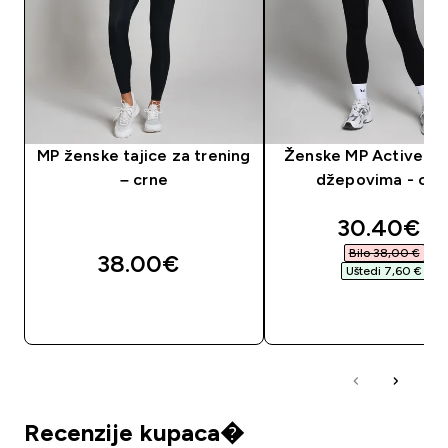
MP ženske tajice za trening
Ženske MP Active taj
– crne
džepovima - crn
discounte
30.40€‎
Bilo 38,00 €‎
38.00€‎
Uštedi 7,60 €‎
BRZA KUPNJA
BRZA KUPNJA
Recenzije kupaca�