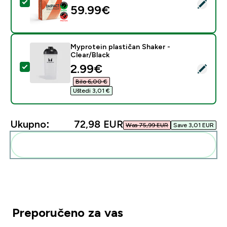
Odaberi ovaj proizvod - Impact Whey Protein - 900G - 
59.99€‎
Myprotein plastičan Shaker -
Clear/Black
discounted price
2.99€‎
Odaberi ovaj proizvod - Myprotein plastičan Shaker - C
Bilo 6,00 €‎
Uštedi 3,01 €‎
Ukupno:
72,98 EUR‎
Was 75,99 EUR‎
Save 3,01 EUR‎
Dodaj ovo u svoju rutinu
Preporučeno za vas