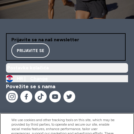
Prijavite se na naš newsletter
PRIJAVITE SE
Postavke kolačića
HR |
Change
Povežite se s nama
We use cookies and other tracking tools on this site, which may be
provided by third parties, to operate and secure our site, enable
Pomoć I Informacije
social media features, enhance performance, tailor user
experiences, support our marketing and advertising efforts. These