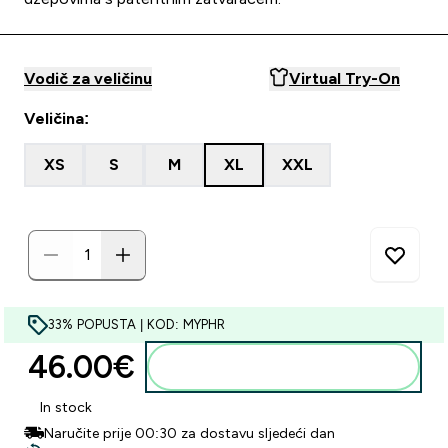
Vodič za veličinu
Virtual Try-On
Veličina:
XS
S
M
XL
XXL
33% POPUSTA | KOD: MYPHR
46.00€‎
Dodaj u košaricu
In stock
Naručite prije 00:30 za dostavu sljedeći dan