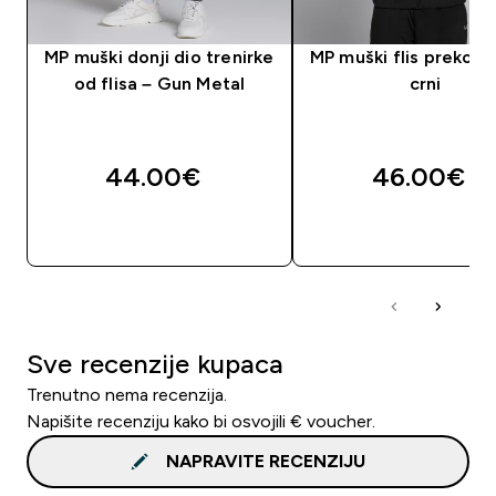
MP muški donji dio trenirke
MP muški flis preko g
od flisa – Gun Metal
crni
44.00€‎
46.00€‎
BRZA KUPNJA
BRZA KUPNJA
Sve recenzije kupaca
Trenutno nema recenzija.
Napišite recenziju kako bi osvojili € voucher.
NAPRAVITE RECENZIJU