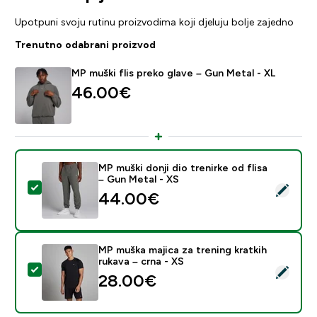
Upotpuni svoju rutinu proizvodima koji djeluju bolje zajedno
Trenutno odabrani proizvod
MP muški flis preko glave – Gun Metal - XL
46.00€‎
MP muški donji dio trenirke od flisa
– Gun Metal - XS
Odaberi ovaj proizvod - MP muški donji dio trenirke od 
44.00€‎
MP muška majica za trening kratkih
rukava – crna - XS
Odaberi ovaj proizvod - MP muška majica za trening kra
28.00€‎