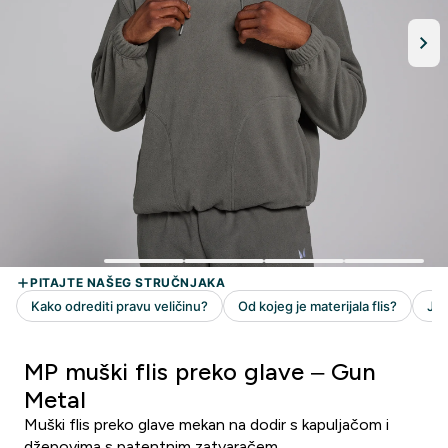
MP muški flis preko glave – Gun
Metal
Muški flis preko glave mekan na dodir s kapuljačom i
džepovima s patentnim zatvaračem.