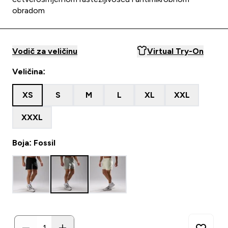
obradom
Vodič za veličinu
Virtual Try-On
Veličina:
XS
S
M
L
XL
XXL
XXXL
Boja: Fossil