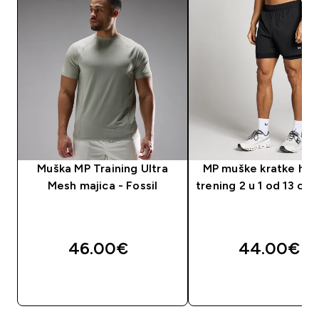
Muška MP Training Ultra
MP muške kratke hla
Mesh majica - Fossil
trening 2 u 1 od 13 cm 
46.00€‎
44.00€‎
BRZA KUPNJA
BRZA KUPNJA