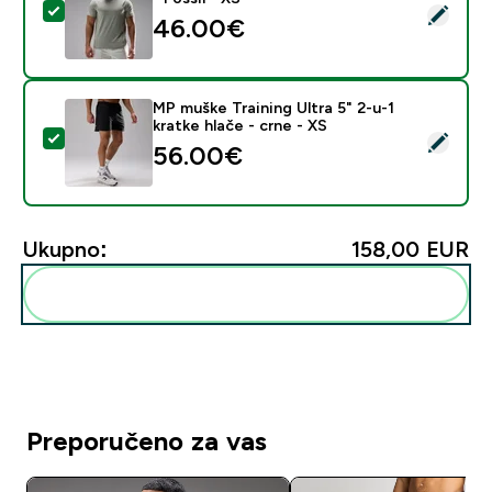
Odaberi ovaj proizvod - Muška MP Training Ultra Mesh m
46.00€‎
MP muške Training Ultra 5" 2-u-1
kratke hlače - crne - XS
Odaberi ovaj proizvod - MP muške Training Ultra 5" 2-u-
56.00€‎
Ukupno:
158,00 EUR‎
Dodaj ovo u svoju rutinu
Preporučeno za vas