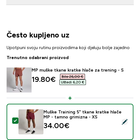
Često kupljeno uz
Upotpuni svoju rutinu proizvodima koji djeluju bolje zajedno
Trenutno odabrani proizvod
MP muške tkane kratke hlače za trening - S
Bilo 26,00 €‎
discounted price
19.80€‎
Uštedi 6,20 €‎
Muške Training 5" tkane kratke hlače
MP - tamno grimizna - XS
Odaberi ovaj proizvod - Muške Training 5" tkane kratke
34.00€‎