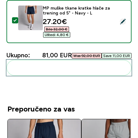
MP muške tkane kratke hlače za
trening od 5" - Navy - L
discounted price
27.20€‎
Odaberi ovaj proizvod - MP muške tkane kratke hlače za
Bilo 32,00 €‎
Uštedi 4,80 €‎
Ukupno:
81,00 EUR‎
Was 92,00 EUR‎
Save 11,00 EUR‎
Dodaj ovo u svoju rutinu
Preporučeno za vas