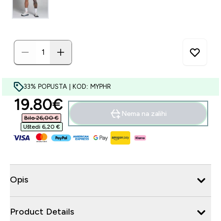
33% POPUSTA | KOD: MYPHR
discounted price
19.80€‎
Nema na zalihi
Bilo 26,00 €‎
Uštedi 6,20 €‎
Opis
Product Details