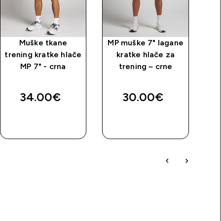
Muške tkane
MP muške 7" lagane
trening kratke hlače
kratke hlače za
MP 7" - crna
trening – crne
Tr
price
34.00€‎
30.00€‎
BRZA
BRZA
KUPNJA
KUPNJA