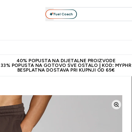
Fuel Coach
Prehrana
Odjeća
Vitamini
Snackovi
Vegan
Per
Enter Proteini submenu
Enter Prehrana submenu
Enter Odjeća submenu
Enter Vitamini submenu
Enter Snackovi 
Enter 
⌄
⌄
⌄
⌄
⌄
⌄
ji od 65€
Najnovija odjeća
Proizvodi najveće kvalitete
Prepor
40% POPUSTA NA DIJETALNE PROIZVODE
33% POPUSTA NA GOTOVO SVE OSTALO | KOD: MYPHR
BESPLATNA DOSTAVA PRI KUPNJI OD 65€