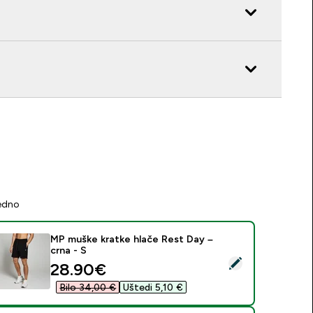
jedno
MP muške kratke hlače Rest Day –
crna - S
daberi ovaj proizvod - MP muške kratke hlače Rest Day – crna 
discounted price
28.90€‎
Bilo 34,00 €‎
Uštedi 5,10 €‎