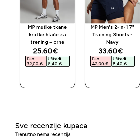
ay
MP muške tkane
MP Men's 2-in-1 7"
-
kratke hlače za
Training Shorts -
trening – crne
Navy
ed price
discounted price
discounted 
25.60€‎
33.60€‎
Bilo
Uštedi
Bilo
Uštedi
32,00 €‎
6,40 €‎
42,00 €‎
8,40 €‎
BRZA
BRZA
KUPNJA
KUPNJA
Sve recenzije kupaca
Trenutno nema recenzija.