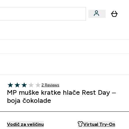
formance
submenu
Vegan submenu
Enter Performance submenu
⌄
učite prijatelju i zaradite 10 EUR
2 customer reviews
2 Reviews
3 out of 5 stars
MP muške kratke hlače Rest Day –
boja čokolade
Vodič za veličinu
Virtual Try-On