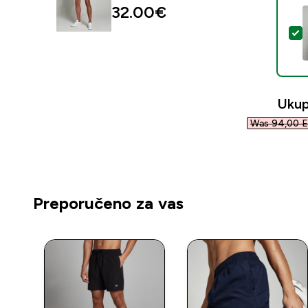
32.00€‎
O
Ukup
Was 94,00 E
Preporučeno za vas