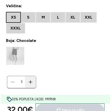
Veličina:
XS
S
M
L
XL
XXL
XXXL
Boja: Chocolate
33% POPUSTA | KOD: MYPHR
32.00€‎
Nema na zalihi