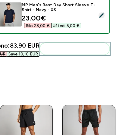
MP Men's Rest Day Short Sleeve T-
Shirt - Navy - XS
daberi ovaj proizvod - MP Men's Rest Day Short Sleeve T-Shir
discounted price
23.00€‎
Bilo 28,00 €‎
Uštedi 5,00 €‎
no:
83,90 EUR‎
Dodaj ovo u svoju rutinu
UR‎
Save 10,10 EUR‎