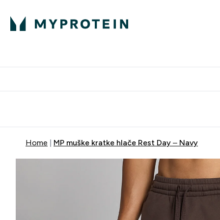
Proteini
Besplatna dostava pri kupn
Home
MP muške kratke hlače Rest Day – Navy