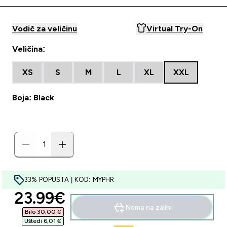
Vodič za veličinu
Virtual Try-On
Veličina:
XS
S
M
L
XL
XXL
Boja: Black
33% POPUSTA | KOD: MYPHR
discounted price
23.99€‎
Nema na zalihi
Bilo 30,00 €‎
Uštedi 6,01 €‎