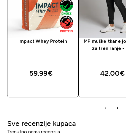
Impact Whey Protein
MP muške tkane jogg
za treniranje - cr
59.99€‎
42.00€‎
BRZA KUPNJA
BRZA KUPNJA
Sve recenzije kupaca
Trenutno nema recenzija.