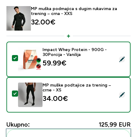
MP muška podmajica s dugim rukavima za
trening – crna - XXS
32.00€‎
Impact Whey Protein - 900G -
30Porcija - Vanilija
Odaberi ovaj proizvod - Impact Whey Protein - 900G - 
59.99€‎
MP muške podtajice za trening –
crne - XS
Odaberi ovaj proizvod - MP muške podtajice za trening
34.00€‎
Ukupno:
125,99 EUR‎
Dodaj ovo u svoju rutinu