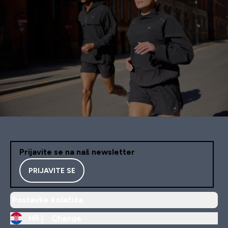
Prijavite se na naš newsletter
PRIJAVITE SE
Postavke kolačića
HR |
Change