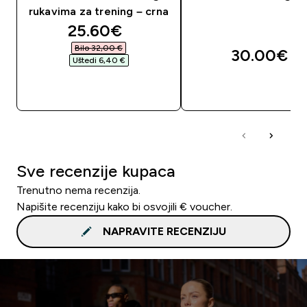
rukavima za trening – crna
discounted price
25.60€‎
Bilo 32,00 €‎
30.00€‎
Uštedi 6,40 €‎
BRZA KUPNJA
BRZA KUPNJA
Sve recenzije kupaca
Trenutno nema recenzija.
Napišite recenziju kako bi osvojili € voucher.
NAPRAVITE RECENZIJU