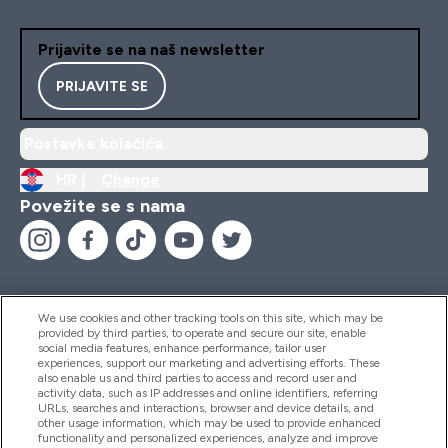
Prijavite se na naš newsletter
PRIJAVITE SE
Postavke kolačića
HR |
Change
Povežite se s nama
We use cookies and other tracking tools on this site, which may be
provided by third parties, to operate and secure our site, enable
Pomoć I Informacije
social media features, enhance performance, tailor user
experiences, support our marketing and advertising efforts. These
also enable us and third parties to access and record user and
activity data, such as IP addresses and online identifiers, referring
Proizvodi
URLs, searches and interactions, browser and device details, and
other usage information, which may be used to provide enhanced
functionality and personalized experiences, analyze and improve