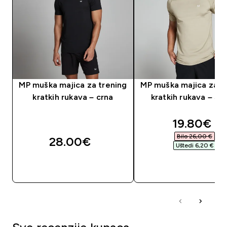
MP muška majica za trening
MP muška majica za t
kratkih rukava – crna
kratkih rukava – St
discounte
19.80€‎
Bilo 26,00 €‎
28.00€‎
Uštedi 6,20 €‎
BRZA KUPNJA
BRZA KUPNJA