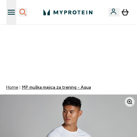
Najnovija odjeća
40% POPUSTA + DODATNIH 5% PRI KUPNJI 2 KOMADA
ODJEĆE | KOD: MYPHR
PONUDA VAŽI DO KRAJA DANA
0 0
:
0 2
:
3 6
:
3 7
Dan
Sat
Minute
Sekundi
Home
MP muška majica za trening - Aqua