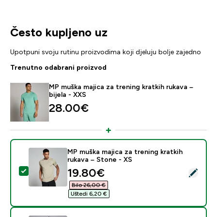
Često kupljeno uz
Upotpuni svoju rutinu proizvodima koji djeluju bolje zajedno
Trenutno odabrani proizvod
MP muška majica za trening kratkih rukava –
bijela - XXS
28.00€‎
MP muška majica za trening kratkih
rukava – Stone - XS
discounted price
19.80€‎
Odaberi ovaj proizvod - MP muška majica za trening kra
Bilo 26,00 €‎
Uštedi 6,20 €‎