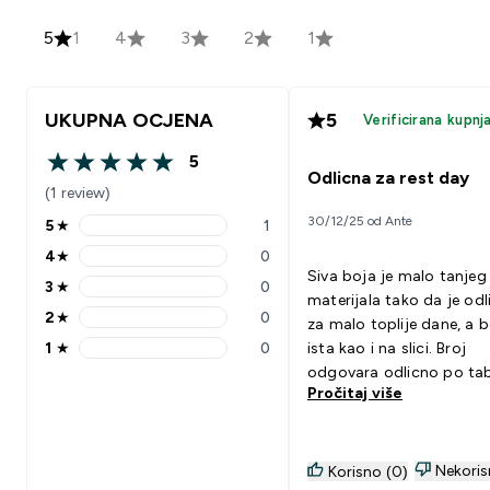
5
1
4
3
2
1
UKUPNA OCJENA
5
Verificirana kupnj
5
5 out of 5 stars
Odlicna za rest day
(1 review)
30/12/25 od Ante
5
★
1
5 stars rating 1 reviews
4
★
0
4 stars rating 0 reviews
Siva boja je malo tanjeg
3
★
0
3 stars rating 0 reviews
materijala tako da je odl
2
★
0
za malo toplije dane, a b
2 stars rating 0 reviews
1
★
0
ista kao i na slici. Broj
1 stars rating 0 reviews
odgovara odlicno po tab
Pročitaj više
velicina
Nekoris
Korisno (0)