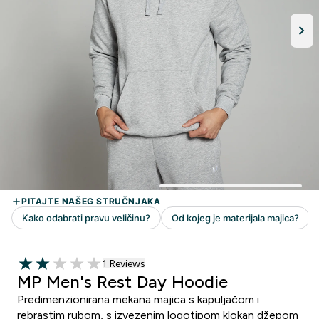
1 customer reviews
1 Reviews
2 out of 5 stars
MP Men's Rest Day Hoodie
Predimenzionirana mekana majica s kapuljačom i
rebrastim rubom, s izvezenim logotipom klokan džepom