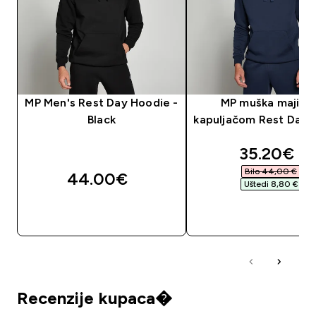
MP Men's Rest Day Hoodie -
MP muška majica 
Black
kapuljačom Rest Day 
discounte
35.20€‎
Bilo 44,00 €‎
44.00€‎
Uštedi 8,80 €‎
BRZA KUPNJA
BRZA KUPNJA
Recenzije kupaca�