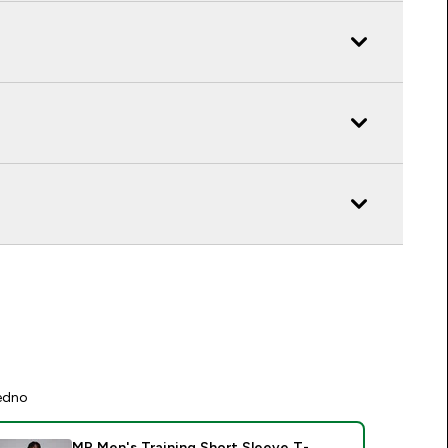
jedno
MP Men's Training Short Sleeve T-