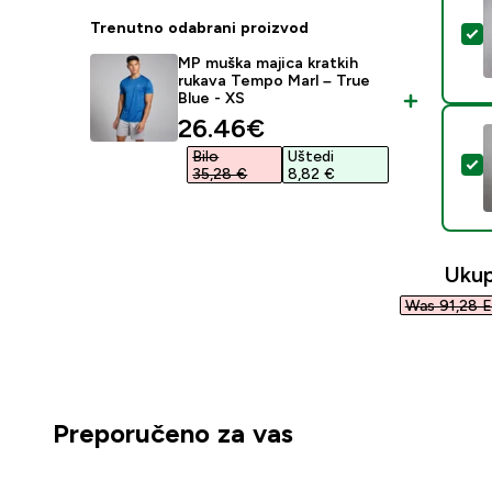
Trenutno odabrani proizvod
O
MP muška majica kratkih
rukava Tempo Marl – True
Blue - XS
discounted price
26.46€‎
Bilo
Uštedi
O
35,28 €‎
8,82 €‎
Uku
Was 91,28 E
Preporučeno za vas