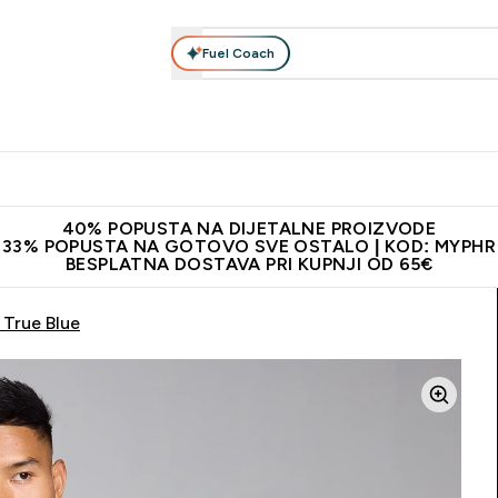
Fuel Coach
Prehrana
Odjeća
Vitamini
Snackovi
Vegan
Per
Enter Proteini submenu
Enter Prehrana submenu
Enter Odjeća submenu
Enter Vitamini submenu
Enter Snackovi 
Enter 
⌄
⌄
⌄
⌄
⌄
⌄
ji od 65€
Najnovija odjeća
Proizvodi najveće kvalitete
Prepor
40% POPUSTA NA DIJETALNE PROIZVODE
33% POPUSTA NA GOTOVO SVE OSTALO | KOD: MYPHR
BESPLATNA DOSTAVA PRI KUPNJI OD 65€
 True Blue