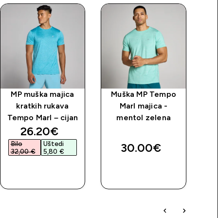
MP muška majica
Muška MP Tempo
M
kratkih rukava
Marl majica -
Tempo Marl – cijan
mentol zelena
price
discounted price
26.20€‎
Bilo
Uštedi
B
30.00€‎
32,00 €‎
5,80 €‎
2
BRZA
BRZA
KUPNJA
KUPNJA