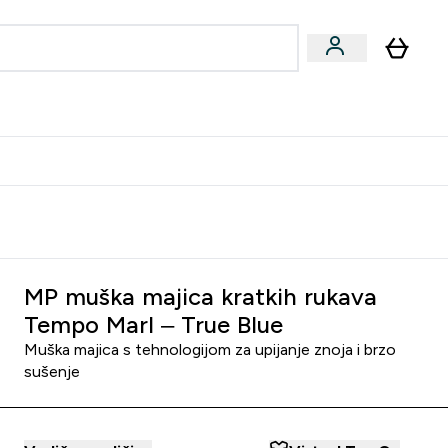
formance
submenu
Vegan submenu
Enter Performance submenu
⌄
učite prijatelju i zaradite 10 EUR
MP muška majica kratkih rukava
Tempo Marl – True Blue
Muška majica s tehnologijom za upijanje znoja i brzo
sušenje