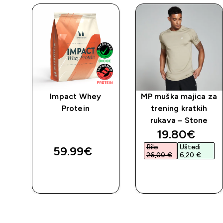
Impact Whey
MP muška majica za
 MP
Protein
trening kratkih
rukava – Stone
discounted 
19.80€‎
Bilo
Uštedi
59.99€‎
26,00 €‎
6,20 €‎
BRZA
BRZA
KUPNJA
KUPNJA