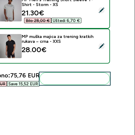
Shirt - Storm - XS
daberi ovaj proizvod - MP Men's Training Short Sleeve T-Shirt 
discounted price
21.30€‎
Bilo 28,00 €‎
Uštedi 6,70 €‎
MP muška majica za trening kratkih
rukava – crna - XXS
daberi ovaj proizvod - MP muška majica za trening kratkih ruka
28.00€‎
pno:
75,76 EUR‎
Dodaj ovo u svoju rutinu
UR‎
Save 15,52 EUR‎