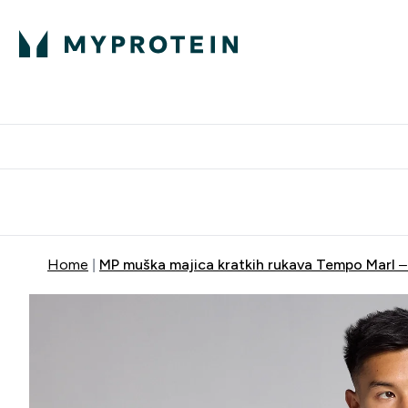
Proteini
Besplatna dostava pri kupn
Home
MP muška majica kratkih rukava Tempo Marl –