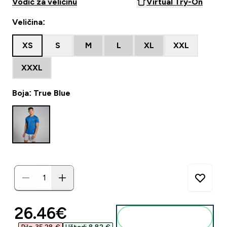
Vodič za veličinu
Virtual Try-On
Veličina:
XS
S
M
L
XL
XXL
XXXL
Boja: True Blue
discounted price
26.46€‎
Dodaj u košaricu