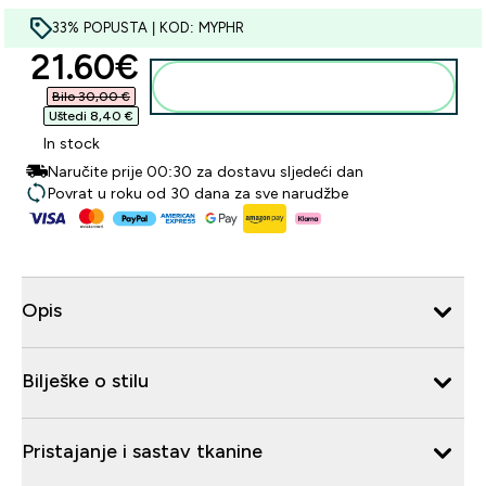
33% POPUSTA | KOD: MYPHR
discounted price
21.60€‎
Dodaj u košaricu
Bilo 30,00 €‎
Uštedi 8,40 €‎
In stock
Naručite prije 00:30 za dostavu sljedeći dan
Povrat u roku od 30 dana za sve narudžbe
Opis
Bilješke o stilu
Pristajanje i sastav tkanine