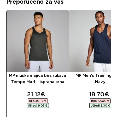
Preporučeno za vas
MP muška majica bez rukava
MP Men's Training Ve
Tempo Marl – isprana crna
Navy
discounted price
discounte
21.12€‎
18.70€‎
Bilo 30,17 €‎
Bilo 22,00 €‎
Uštedi 9,05 €‎
Uštedi 3,30 €‎
BRZA KUPNJA
BRZA KUPNJA