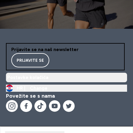
Prijavite se na naš newsletter
PRIJAVITE SE
Postavke kolačića
HR |
Change
Povežite se s nama