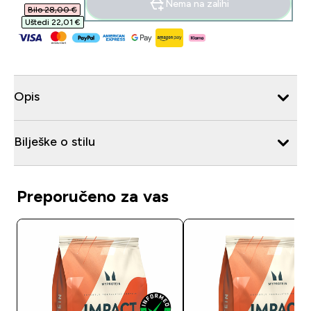
Nema na zalihi
Bilo 28,00 €‎
Uštedi 22,01 €‎
Opis
Bilješke o stilu
Preporučeno za vas