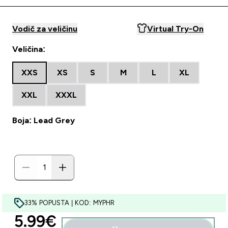
Vodič za veličinu
Virtual Try-On
Veličina:
XXS
XS
S
M
L
XL
XXL
XXXL
Boja: Lead Grey
33% POPUSTA | KOD: MYPHR
discounted price
5.99€‎