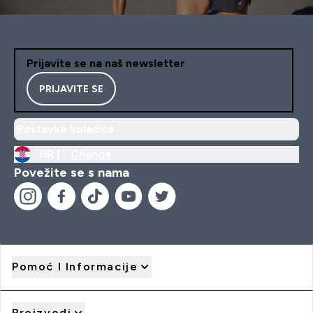
Prijavite se na naš newsletter
PRIJAVITE SE
Postavke kolačića
HR |
Change
Povežite se s nama
Pomoć I Informacije
Proizvodi