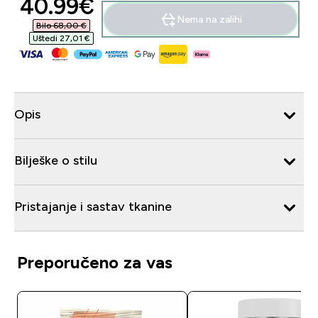
discounted price
40.99€‎
Nema na zalihi
Bilo 68,00 €‎
Uštedi 27,01 €‎
Opis
Bilješke o stilu
Pristajanje i sastav tkanine
Preporučeno za vas