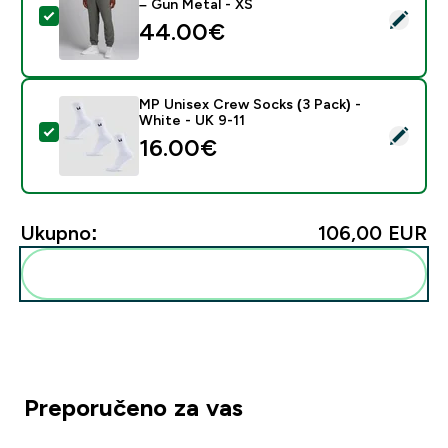
– Gun Metal - XS
Odaberi ovaj proizvod - MP muški donji dio trenirke od 
44.00€‎
MP Unisex Crew Socks (3 Pack) -
White - UK 9-11
Odaberi ovaj proizvod - MP Unisex Crew Socks (3 Pack
16.00€‎
Ukupno:
106,00 EUR‎
Dodaj ovo u svoju rutinu
Preporučeno za vas