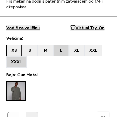
Flis mekan na dodir s patentnim zatvaračem od 1/4 i
džepovima
Vodič za veličinu
Virtual Try-On
Veličina:
XS
S
M
L
XL
XXL
XXXL
Boja: Gun Metal