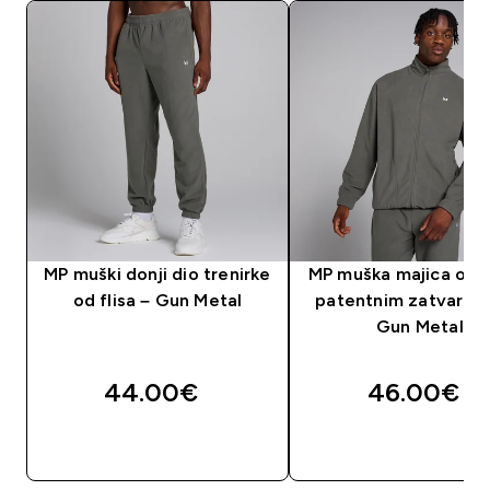
MP muški donji dio trenirke
MP muška majica od fl
od flisa – Gun Metal
patentnim zatvarač
Gun Metal
44.00€‎
46.00€‎
BRZA KUPNJA
BRZA KUPNJA