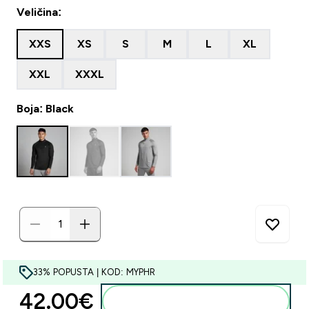
Veličina:
XXS
XS
S
M
L
XL
XXL
XXXL
Boja: Black
33% POPUSTA | KOD: MYPHR
42.00€‎
Dodaj u košaricu