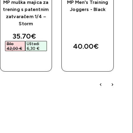
MP muška majica za
MP Men's Training
M
trening s patentnim
Joggers - Black
zatvaračem 1/4 –
Storm
ša
z
price
discounted price
35.70€‎
Bilo
Uštedi
40.00€‎
42,00 €‎
6,30 €‎
BRZA
BRZA
KUPNJA
KUPNJA