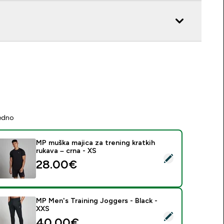
jedno
MP muška majica za trening kratkih
rukava – crna - XS
daberi ovaj proizvod - MP muška majica za trening kratkih rukav
28.00€‎
MP Men's Training Joggers - Black -
XXS
daberi ovaj proizvod - MP Men's Training Joggers - Black - XX
40.00€‎