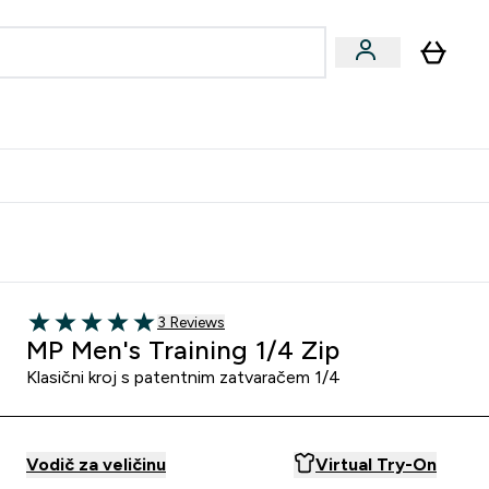
formance
submenu
Vegan submenu
Enter Performance submenu
⌄
učite prijatelju i zaradite 10 EUR
3 customer reviews
3 Reviews
5 out of 5 stars
MP Men's Training 1/4 Zip
Klasični kroj s patentnim zatvaračem 1/4
Vodič za veličinu
Virtual Try-On