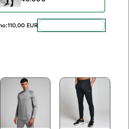
no:
110,00 EUR‎
Dodaj ovo u svoju rutinu