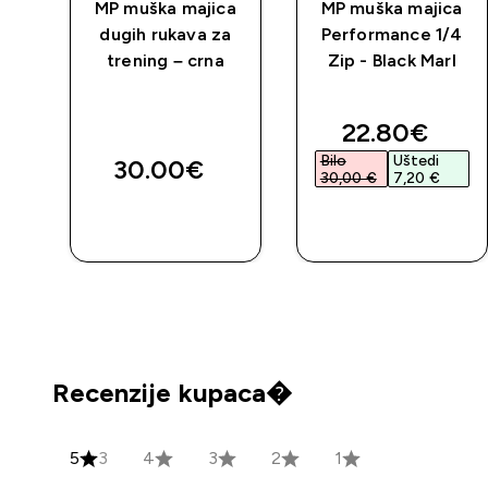
 za
MP muška majica
MP muška majica
h
dugih rukava za
Performance 1/4
trening – crna
Zip - Black Marl
discounted 
22.80€‎
Bilo
Uštedi
30.00€‎
30,00 €‎
7,20 €‎
BRZA
BRZA
KUPNJA
KUPNJA
Recenzije kupaca�
5
3
4
3
2
1