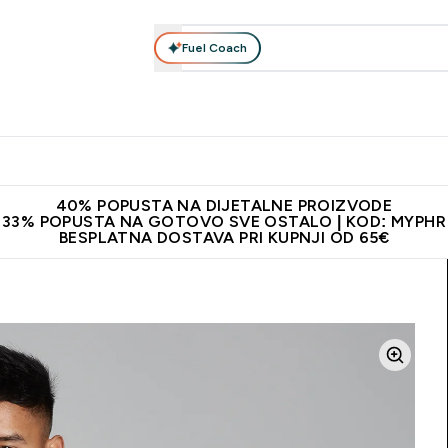
Fuel Coach
Prehrana
Odjeća
Vitamini
Snackovi
Vegan
Per
Enter Proteini submenu
Enter Prehrana submenu
Enter Odjeća submenu
Enter Vitamini submenu
Enter Snackovi 
Enter 
⌄
⌄
⌄
⌄
⌄
⌄
ji od 65€
Najnovija odjeća
Proizvodi najveće kvalitete
Prepor
40% POPUSTA NA DIJETALNE PROIZVODE
33% POPUSTA NA GOTOVO SVE OSTALO | KOD: MYPHR
BESPLATNA DOSTAVA PRI KUPNJI OD 65€