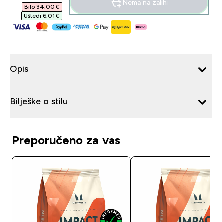
Nema na zalihi
Bilo 34,00 €‎
Uštedi 6,01 €‎
Opis
Bilješke o stilu
Preporučeno za vas