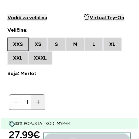
Vodič za veličinu
Virtual Try-On
Veličina:
XXS
XS
S
M
L
XL
XXL
XXXL
Boja: Merlot
33% POPUSTA | KOD: MYPHR
discounted price
27.99€‎