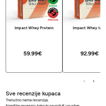
Impact Whey Protein
Impact Whey Izol
59.99€‎
92.99€‎
BRZA KUPNJA
BRZA KUPNJA
Sve recenzije kupaca
Trenutno nema recenzija.
Napišite recenziju kako bi osvojili € voucher.