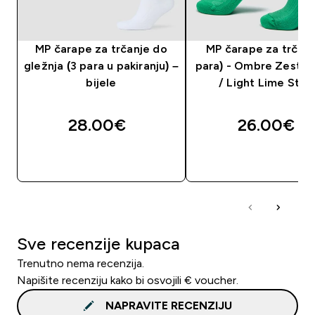
MP čarape za trčanje do
MP čarape za trčanj
gležnja (3 para u pakiranju) –
para) - Ombre Zesty 
bijele
/ Light Lime Stri
28.00€‎
26.00€‎
BRZA KUPNJA
BRZA KUPNJA
Sve recenzije kupaca
Trenutno nema recenzija.
Napišite recenziju kako bi osvojili € voucher.
NAPRAVITE RECENZIJU