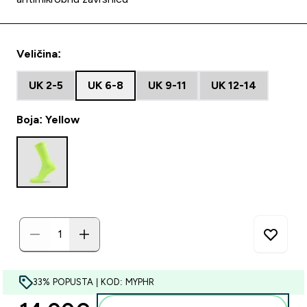
Veličina:
UK 2-5
UK 6-8
UK 9-11
UK 12-14
Boja: Yellow
33% POPUSTA | KOD: MYPHR