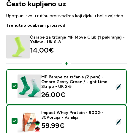
Često kupljeno uz
Upotpuni svoju rutinu proizvodima koji djeluju bolje zajedno
Trenutno odabrani proizvod
Čarape za trčanje MP Move Club (1 pakiranje) -
Yellow - UK 6-8
14.00€‎
MP čarape za trčanje (2 para) -
Ombre Zesty Green / Light Lime
Odaberi ovaj proizvod - MP čarape za trčanje (2 para)
Stripe - UK 2-5
26.00€‎
Impact Whey Protein - 900G -
30Porcija - Vanilija
Odaberi ovaj proizvod - Impact Whey Protein - 900G - 
59.99€‎