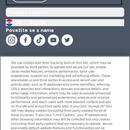
Postavke kolačića
HR |
Change
Povežite se s nama
We use cookies and other tracking tools on this site, which may be
provided by third parties, to operate and secure our site, enable
Pomoć I Informacije
social media features, enhance performance, tailor user
experiences, support our marketing and advertising efforts. These
also enable us and third parties to access and record user and
activity data, such as IP addresses and online identifiers, referring
Proizvodi
URLs, searches and interactions, browser and device details, and
other usage information, which may be used to provide enhanced
functionality and personalized experiences, analyze and improve
performance, and reach users with more relevant content and ads
on this site and across third party sites. If you click “Accept All” this
Informacije O Tvrtki
site may deploy cookies (including third party cookies) for all of
these purposes. If you click “Limit Cookies,” your IP address and
other browsing information may still be collected but only cookies
(including third party cookies) that are necessary to operate, secure
Lojalnost I Nagrade
and enable default website features and functionalities will be