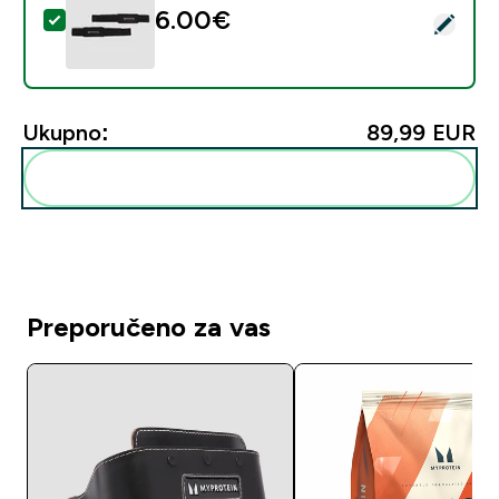
6.00€‎
Odaberi ovaj proizvod - Myprotein trake za podizanje -
Ukupno:
89,99 EUR‎
Dodaj ovo u svoju rutinu
Preporučeno za vas