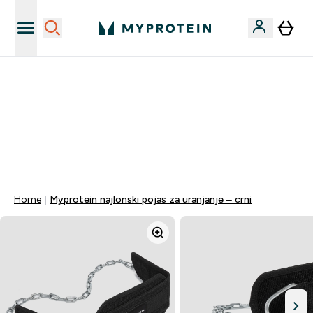
Najnovija odjeća
40% POPUSTA + DODATNIH 5% PRI KUPNJI 2 KOMADA
ODJEĆE | KOD: MYPHR
PONUDA VAŽI DO KRAJA DANA
0 0
:
0 3
:
4 7
:
0 3
Dan
Sat
Minute
Sekundi
Home
Myprotein najlonski pojas za uranjanje – crni