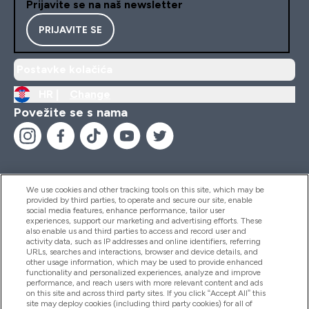
Prijavite se na naš newsletter
PRIJAVITE SE
Postavke kolačića
HR |
Change
Povežite se s nama
We use cookies and other tracking tools on this site, which may be
provided by third parties, to operate and secure our site, enable
Pomoć I Informacije
social media features, enhance performance, tailor user
experiences, support our marketing and advertising efforts. These
also enable us and third parties to access and record user and
activity data, such as IP addresses and online identifiers, referring
Proizvodi
URLs, searches and interactions, browser and device details, and
other usage information, which may be used to provide enhanced
functionality and personalized experiences, analyze and improve
performance, and reach users with more relevant content and ads
on this site and across third party sites. If you click “Accept All” this
Informacije O Tvrtki
site may deploy cookies (including third party cookies) for all of