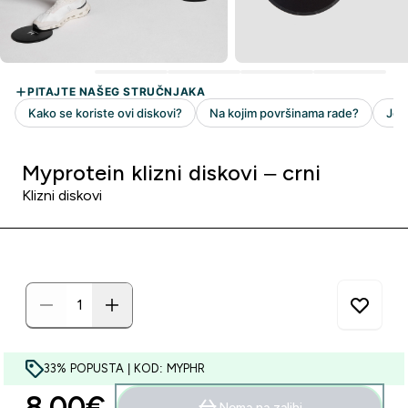
Myprotein klizni diskovi – crni
Klizni diskovi
33% POPUSTA | KOD: MYPHR
8.00€‎
Nema na zalihi