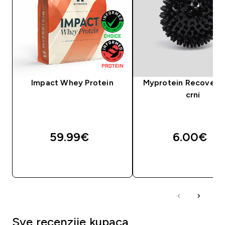
Impact Whey Protein
Myprotein Recovery 
crni
59.99€‎
6.00€‎
BRZA KUPNJA
BRZA KUPNJA
Sve recenzije kupaca