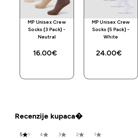
w
MP Unisex Crew
MP Unisex Crew
-
Socks (3 Pack) -
Socks (5 Pack) -
ey
Neutral
White
16.00€‎
24.00€‎
BRZA
BRZA
KUPNJA
KUPNJA
Recenzije kupaca�
5
1
4
3
2
1