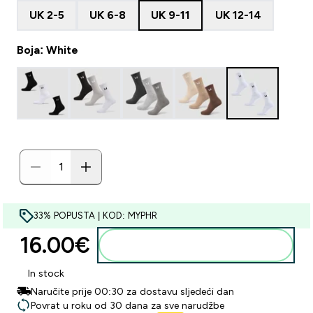
UK 2-5
UK 6-8
UK 9-11
UK 12-14
Boja: White
33% POPUSTA | KOD: MYPHR
16.00€‎
Dodaj u košaricu
In stock
Naručite prije 00:30 za dostavu sljedeći dan
Povrat u roku od 30 dana za sve narudžbe