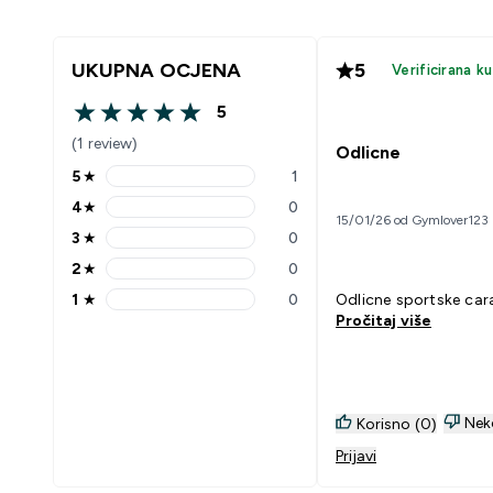
UKUPNA OCJENA
5
Verificirana k
5
5 out of 5 stars
(1 review)
Odlicne
5
★
1
5 stars rating 1 reviews
4
★
0
4 stars rating 0 reviews
15/01/26 od Gymlover123
3
★
0
3 stars rating 0 reviews
2
★
0
2 stars rating 0 reviews
1
★
0
Odlicne sportske car
1 stars rating 0 reviews
Pročitaj više
Nek
Korisno (0)
Prijavi