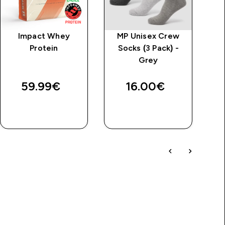
Impact Whey
MP Unisex Crew
Protein
Socks (3 Pack) -
Grey
59.99€‎
16.00€‎
BRZA
BRZA
KUPNJA
KUPNJA