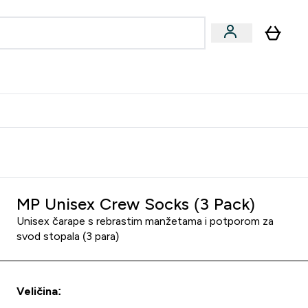
formance
submenu
Vegan submenu
Enter Performance submenu
⌄
učite prijatelju i zaradite 10 EUR
MP Unisex Crew Socks (3 Pack)
Unisex čarape s rebrastim manžetama i potporom za
svod stopala (3 para)
Veličina: