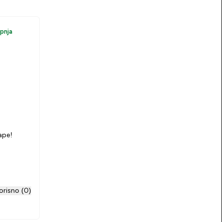
upnja
ape!
orisno (0)