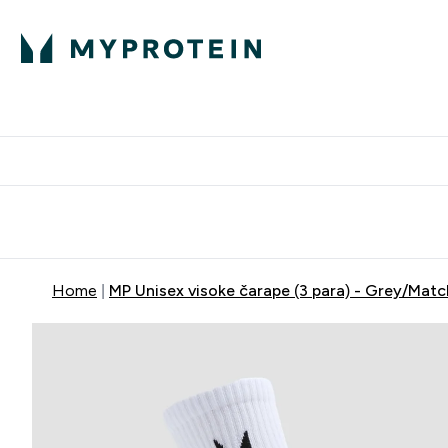
Proteini
Besplatna dostava pri kupn
Home
MP Unisex visoke čarape (3 para) - Grey/Mat