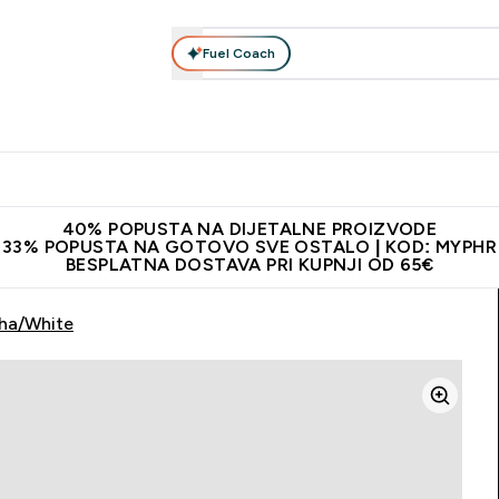
Fuel Coach
Prehrana
Odjeća
Vitamini
Snackovi
Vegan
Per
Enter Proteini submenu
Enter Prehrana submenu
Enter Odjeća submenu
Enter Vitamini submenu
Enter Snackovi 
Enter 
⌄
⌄
⌄
⌄
⌄
⌄
ji od 65€
Najnovija odjeća
Proizvodi najveće kvalitete
Prepor
40% POPUSTA NA DIJETALNE PROIZVODE
33% POPUSTA NA GOTOVO SVE OSTALO | KOD: MYPHR
BESPLATNA DOSTAVA PRI KUPNJI OD 65€
cha/White