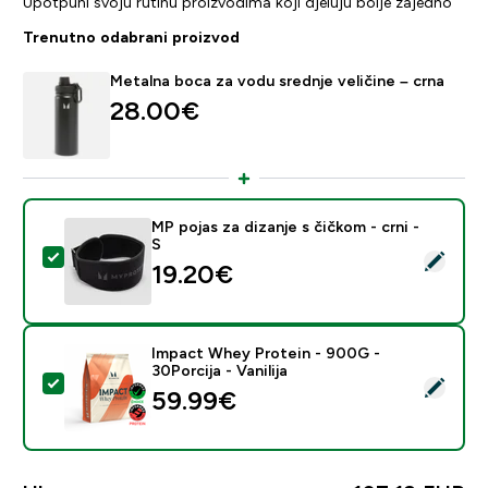
Upotpuni svoju rutinu proizvodima koji djeluju bolje zajedno
Trenutno odabrani proizvod
Metalna boca za vodu srednje veličine – crna
28.00€‎
MP pojas za dizanje s čičkom - crni -
S
Odaberi ovaj proizvod - MP pojas za dizanje s čičkom - 
19.20€‎
Impact Whey Protein - 900G -
30Porcija - Vanilija
Odaberi ovaj proizvod - Impact Whey Protein - 900G - 
59.99€‎