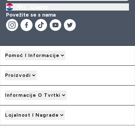
HR |
Change
Povežite se s nama
Pomoć I Informacije
Proizvodi
Informacije O Tvrtki
Lojalnost I Nagrade