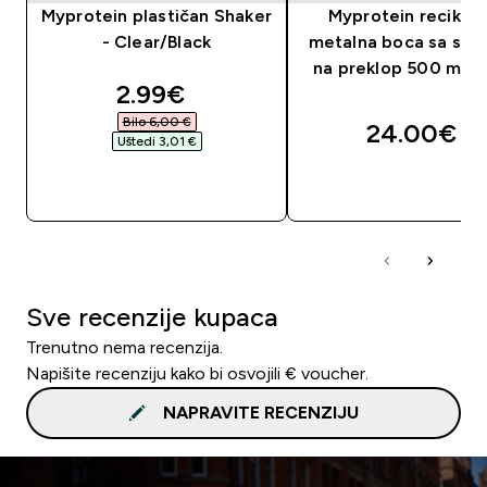
Myprotein plastičan Shaker
Myprotein reciklir
- Clear/Black
metalna boca sa sl
na preklop 500 ml – 
discounted price
2.99€‎
Bilo 6,00 €‎
24.00€‎
Uštedi 3,01 €‎
BRZA KUPNJA
BRZA KUPNJA
Sve recenzije kupaca
Trenutno nema recenzija.
Napišite recenziju kako bi osvojili € voucher.
NAPRAVITE RECENZIJU