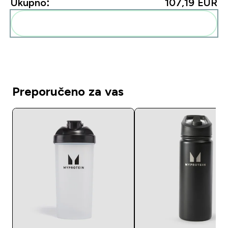
Ukupno:
107,19 EUR‎
Dodaj ovo u svoju rutinu
Preporučeno za vas