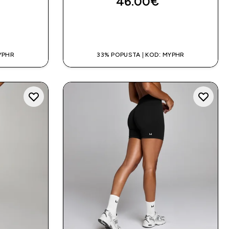
46.00€‎
A
BRZA KUPNJA
YPHR
33% POPUSTA | KOD: MYPHR