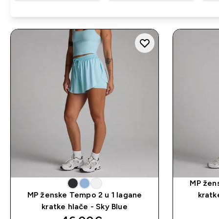
MP žens
MP ženske Tempo 2 u 1 lagane
kratk
kratke hlače - Sky Blue