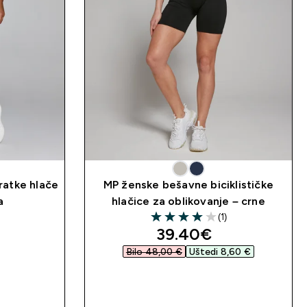
ratke hlače
MP ženske bešavne biciklističke
a
hlačice za oblikovanje – crne
(1)
4 out of 5 stars
discounted price
39.40€‎
Bilo 48,00 €‎
Uštedi 8,60 €‎
A
BRZA KUPNJA