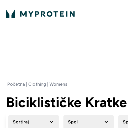
Proteini
Besplatna dostava pri kupn
Početna
Clothing
Womens
Biciklističke Kratk
Sortiraj
Spol
Sp