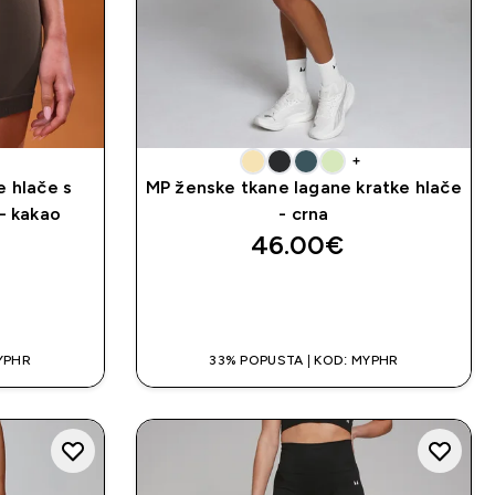
+
 hlače s
MP ženske tkane lagane kratke hlače
- kakao
- crna
46.00€‎
A
BRZA KUPNJA
YPHR
33% POPUSTA | KOD: MYPHR