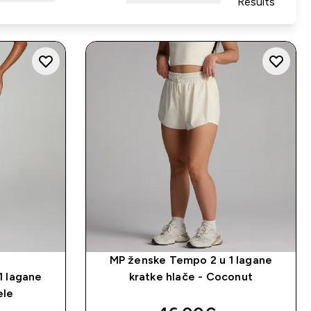
Results
MP ženske Tempo 2 u 1 lagane
1 lagane
kratke hlače - Coconut
ele