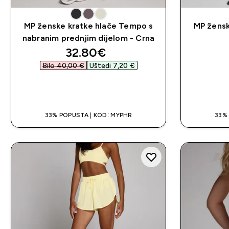
MP ženske kratke hlače Tempo s
MP žensk
nabranim prednjim dijelom - Crna
discounted price
32.80€‎
Bilo 40,00 €‎
Uštedi 7,20 €‎
BRZA KUPNJA
33% POPUSTA | KOD: MYPHR
33%