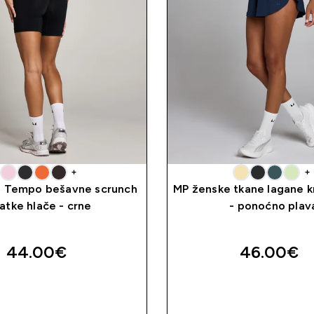
+
+
 Tempo bešavne scrunch
MP ženske tkane lagane k
ratke hlače - crne
- ponoćno plav
44.00€‎
46.00€‎
BRZA KUPNJA
BRZA KUPNJ