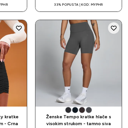
YPHR
33% POPUSTA | KOD: MYPHR
y kratke
Ženske Tempo kratke hlače s
m - Crna
visokim strukom - tamno siva