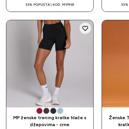
33% POPUSTA | KOD: MYPHR
33%
MP ženske trening kratke hlače s
Ženske 
džepovima - crne
krat