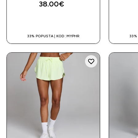
38.00€‎
BRZA KUPNJA
33% POPUSTA | KOD: MYPHR
33%