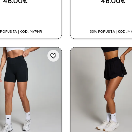
46.00€‎
46.00€‎
BRZA KUPNJA
BRZA KUPNJ
 POPUSTA | KOD: MYPHR
33% POPUSTA | KOD: M