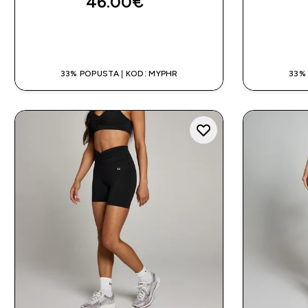
46.00€‎
BRZA KUPNJA
33% POPUSTA | KOD: MYPHR
33%