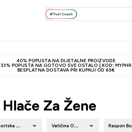
Fuel Coach
Prehrana
Odjeća
Vitamini
Snackovi
Vegan
Per
Enter Proteini submenu
Enter Prehrana submenu
Enter Odjeća submenu
Enter Vitamini submenu
Enter Snackovi 
Enter 
⌄
⌄
⌄
⌄
⌄
⌄
ji od 65€
Najnovija odjeća
Proizvodi najveće kvalitete
Prepor
40% POPUSTA NA DIJETALNE PROIZVODE
33% POPUSTA NA GOTOVO SVE OSTALO | KOD: MYPHR
BESPLATNA DOSTAVA PRI KUPNJI OD 65€
e Hlače Za Žene
ortska Odjeća
Veličina Odjeće
Raspon Bo