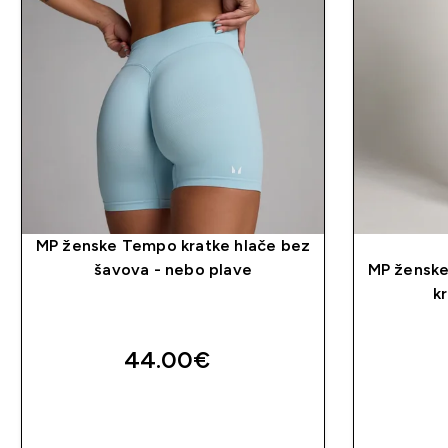
MP ženske Tempo kratke hlače bez
šavova - nebo plave
MP ženske
k
44.00€‎
BRZA KUPNJA