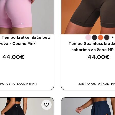
 Tempo kratke hlače bez
+
vova - Cosmo Pink
Tempo Seamless kratke
naborima za žene MP 
44.00€‎
44.00€‎
BRZA KUPNJA
BRZA KUPNJ
 POPUSTA | KOD: MYPHR
33% POPUSTA | KOD: M