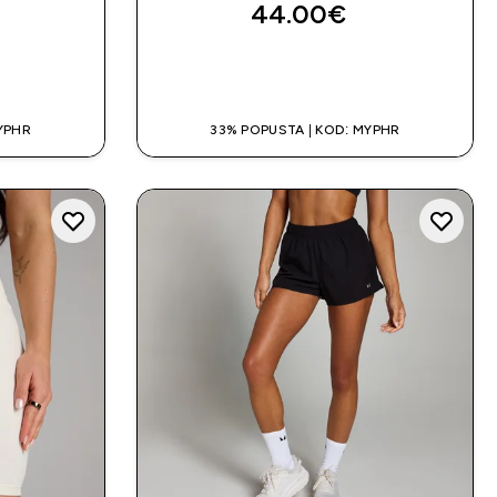
44.00€‎
A
BRZA KUPNJA
YPHR
33% POPUSTA | KOD: MYPHR