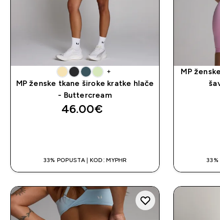
MP ženske
+
MP ženske tkane široke kratke hlače
ša
- Buttercream
46.00€‎
BRZA KUPNJA
33% POPUSTA | KOD: MYPHR
33%