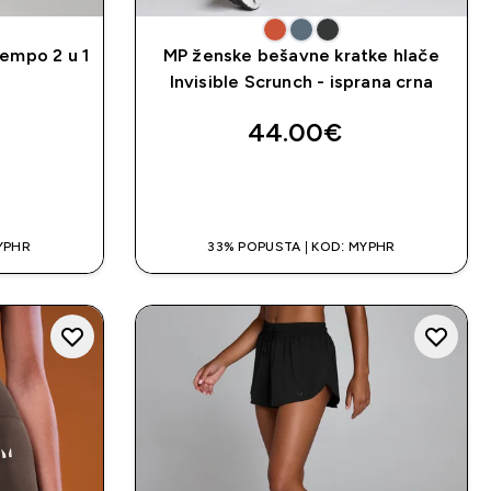
empo 2 u 1
MP ženske bešavne kratke hlače
Invisible Scrunch - isprana crna
44.00€‎
A
BRZA KUPNJA
YPHR
33% POPUSTA | KOD: MYPHR