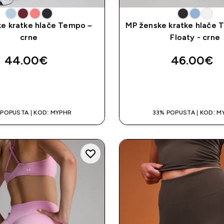
e kratke hlače Tempo –
MP ženske kratke hlače T
crne
Floaty - crne
44.00€‎
46.00€‎
BRZA KUPNJA
BRZA KUPNJ
 POPUSTA | KOD: MYPHR
33% POPUSTA | KOD: M