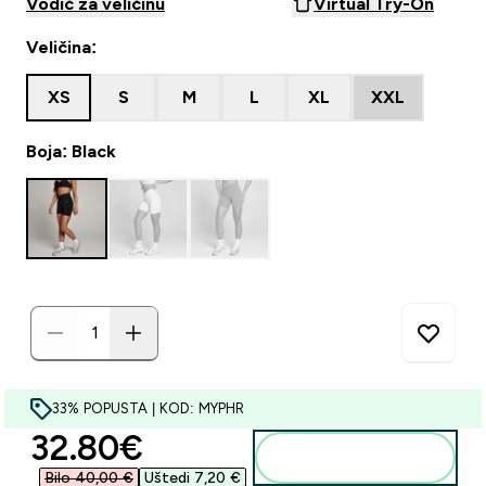
Vodič za veličinu
Virtual Try-On
Veličina:
XS
S
M
L
XL
XXL
Boja: Black
33% POPUSTA | KOD: MYPHR
discounted price
32.80€‎
Dodaj u košaricu
Bilo 40,00 €‎
Uštedi 7,20 €‎