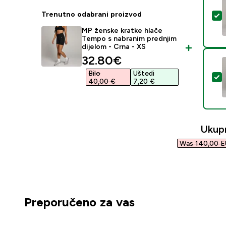
Trenutno odabrani proizvod
O
MP ženske kratke hlače
Tempo s nabranim prednjim
dijelom - Crna - XS
discounted price
32.80€‎
Bilo
Uštedi
O
40,00 €‎
7,20 €‎
Ukup
Was 140,00 E
Preporučeno za vas