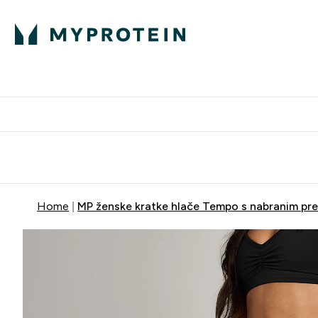
Proteini
Besplatna dostava pri kupn
Home
MP ženske kratke hlače Tempo s nabranim pre