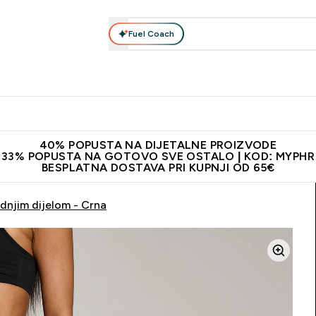
Fuel Coach
Prehrana
Odjeća
Vitamini
Snackovi
Vegan
Per
Enter Proteini submenu
Enter Prehrana submenu
Enter Odjeća submenu
Enter Vitamini submenu
Enter Snackovi 
Enter 
⌄
⌄
⌄
⌄
⌄
⌄
ji od 65€
Najnovija odjeća
Proizvodi najveće kvalitete
Prepor
40% POPUSTA NA DIJETALNE PROIZVODE
33% POPUSTA NA GOTOVO SVE OSTALO | KOD: MYPHR
BESPLATNA DOSTAVA PRI KUPNJI OD 65€
dnjim dijelom - Crna