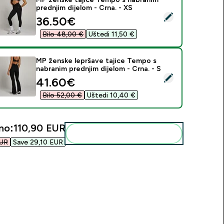
prednjim dijelom - Crna. - XS
daberi ovaj proizvod - MP ženske tajice Tempo s nabranim pred
discounted price
36.50€‎
Bilo 48,00 €‎
Uštedi 11,50 €‎
MP ženske lepršave tajice Tempo s
nabranim prednjim dijelom - Crna. - S
daberi ovaj proizvod - MP ženske lepršave tajice Tempo s nabra
discounted price
41.60€‎
Bilo 52,00 €‎
Uštedi 10,40 €‎
no:
110,90 EUR‎
Dodaj ovo u svoju rutinu
UR‎
Save 29,10 EUR‎