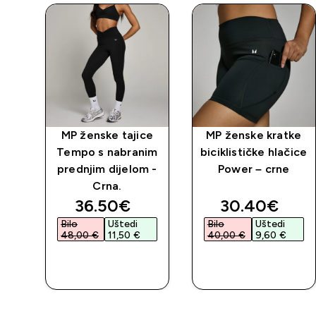
vne
MP ženske tajice
MP ženske kratke
ice
Tempo s nabranim
biciklističke hlačice
–
prednjim dijelom -
Power – crne
Crna.
ed price
discounted price
discounted 
36.50€‎
30.40€‎
Bilo
Uštedi
Bilo
Uštedi
48,00 €‎
11,50 €‎
40,00 €‎
9,60 €‎
BRZA
BRZA
KUPNJA
KUPNJA