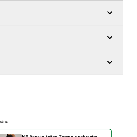
jedno
MP ženske tajice Tempo s nabranim