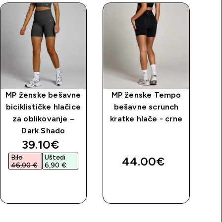
MP ženske bešavne
MP ženske Tempo
biciklističke hlačice
bešavne scrunch
bi
za oblikovanje –
kratke hlače - crne
hl
Dark Shado
price
discounted price
39.10€‎
Bilo
Uštedi
44.00€‎
46,00 €‎
6,90 €‎
BRZA
BRZA
KUPNJA
KUPNJA