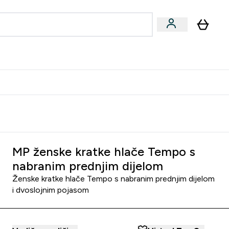
formance
submenu
Vegan submenu
Enter Performance submenu
⌄
učite prijatelju i zaradite 10 EUR
MP ženske kratke hlače Tempo s
nabranim prednjim dijelom
Ženske kratke hlače Tempo s nabranim prednjim dijelom
i dvoslojnim pojasom