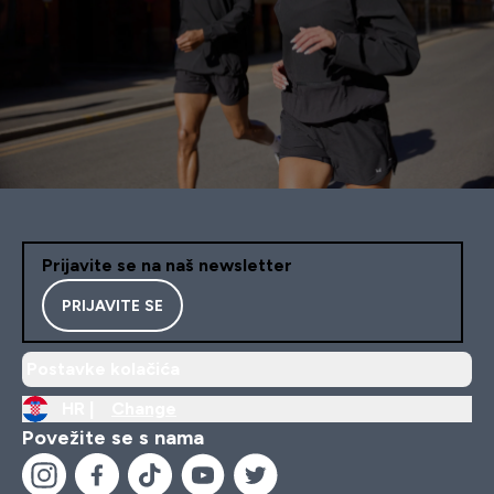
Prijavite se na naš newsletter
PRIJAVITE SE
Postavke kolačića
HR |
Change
Povežite se s nama