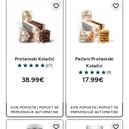
Proteinski Kolačić
Pečeni Proteinski
(27)
Kolačić
4.89 out of 5 stars
(9)
4.89 out of 5 stars
38.99€‎
17.99€‎
BRZA KUPNJA
BRZA KUPNJA
40% POPUSTA | POPUST SE
40% POPUSTA | POPUST SE
PRIMJENJUJE AUTOMATSKI
PRIMJENJUJE AUTOMATSKI