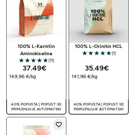
100% L-Karnitin
100% L-Orinitin HCL
(1)
Aminokiselina
5 out of 5 stars
(11)
4.91 out of 5 stars
37.49€‎
35.49€‎
149,96 €‎/kg
141,96 €‎/kg
BRZA KUPNJA
BRZA KUPNJA
40% POPUSTA | POPUST SE
40% POPUSTA | POPUST SE
PRIMJENJUJE AUTOMATSKI
PRIMJENJUJE AUTOMATSKI