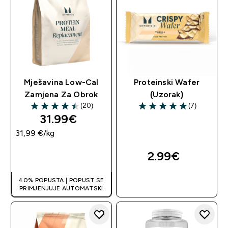
Mješavina Low-Cal
Proteinski Wafer
Zamjena Za Obrok
(Uzorak)
(20)
(7)
4.5 out of 5 stars
5 out of 5 stars
31.99€‎
31,99 €‎/kg
2.99€‎
BRZA KUPNJA
40% POPUSTA | POPUST SE
BRZA KUPNJA
PRIMJENJUJE AUTOMATSKI