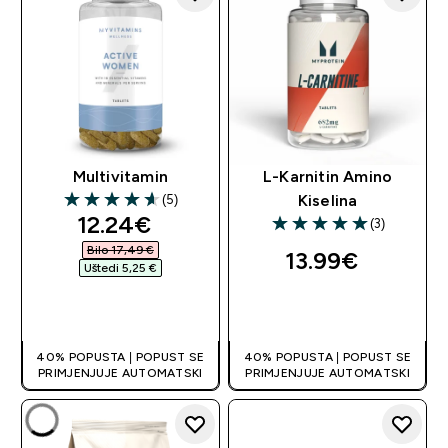
Multivitamin
L-Karnitin Amino
(5)
Kiselina
4.6 out of 5 stars
discounted price
12.24€‎
(3)
5 out of 5 stars
Bilo 17,49 €‎
13.99€‎
Uštedi 5,25 €‎
BRZA KUPNJA
BRZA KUPNJA
40% POPUSTA | POPUST SE
40% POPUSTA | POPUST SE
PRIMJENJUJE AUTOMATSKI
PRIMJENJUJE AUTOMATSKI