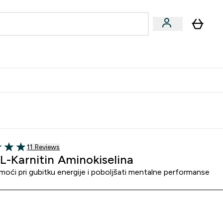
formance
submenu
Vegan submenu
Enter Performance submenu
⌄
učite prijatelju i zaradite 10 EUR
11 customer reviews
11 Reviews
of 5 stars
L-Karnitin Aminokiselina
oći pri gubitku energije i poboljšati mentalne performanse