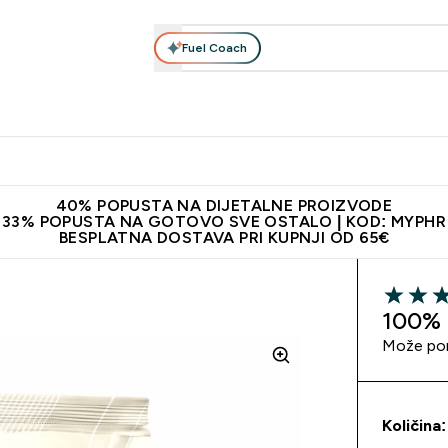
Fuel Coach
Prehrana
Odjeća
Vitamini
Snackovi
Vegan
Per
Enter Proteini submenu
Enter Prehrana submenu
Enter Odjeća submenu
Enter Vitamini submenu
Enter Snackovi 
Enter 
⌄
⌄
⌄
⌄
⌄
⌄
ji od 65€
Najnovija odjeća
Proizvodi najveće kvalitete
Prepor
40% POPUSTA NA DIJETALNE PROIZVODE
33% POPUSTA NA GOTOVO SVE OSTALO | KOD: MYPHR
BESPLATNA DOSTAVA PRI KUPNJI OD 65€
4.91 out 
100% 
Može pom
Količina: