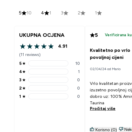
5
10
4
1
3
2
1
UKUPNA OCJENA
5
Verificirana k
4.91
4.91 out of 5 stars
Kvalitetno po vrlo
(11 reviews)
povoljnoj cijeni
5
★
10
5 stars rating 10 reviews
02/04/24 od Mario
4
★
1
4 stars rating 1 reviews
3
★
0
3 stars rating 0 reviews
Vrlo kvalitetan proiz
2
★
0
izuzetno povoljnoj cijeni
2 stars rating 0 reviews
1
★
0
dobro uz: 100% Aminokiselina
1 stars rating 0 reviews
Taurina
Pročitaj više
Nek
Korisno (0)