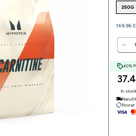
250G
149,96 EU
40% PO
37.4
In stoc
Naruči
Povrat