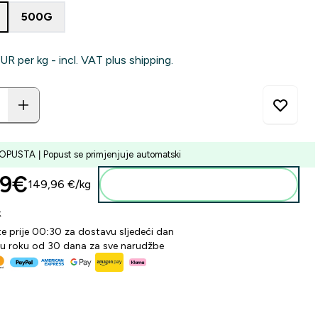
500G
R‎ per kg - incl. VAT plus shipping.
PUSTA | Popust se primjenjuje automatski
9€‎
149,96 €‎/kg
Dodaj u košaricu
k
te prije 00:30 za dostavu sljedeći dan
 u roku od 30 dana za sve narudžbe