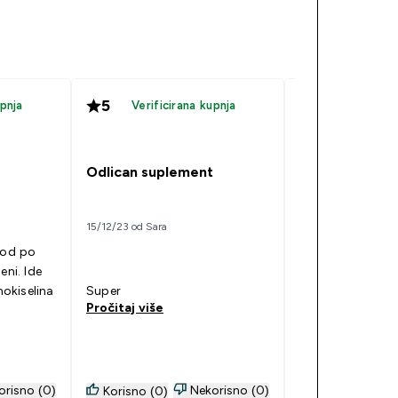
5
5
upnja
Verificirana kupnja
Verificir
Kvalitetan pr
Odlican suplement
odličnoj cijeni
15/12/23 od Sara
09/05/22 od Mario
vod po
. Ide
To je kvalitetan
Super
odličnoj cijeni.
Pročitaj više
Pročitaj više
orisno (0)
Nekorisno (0)
Korisno (0)
Korisno (0)