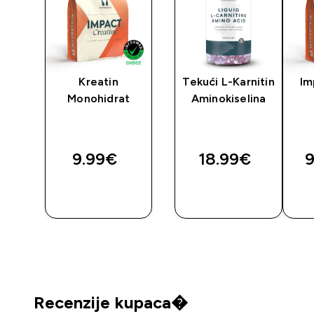
y
Kreatin
Tekući L-Karnitin
Im
Monohidrat
Aminokiselina
9.99€‎
18.99€‎
9
BRZA
BRZA
KUPNJA
KUPNJA
Recenzije kupaca�