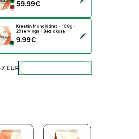
59.99€‎
Kreatin Monohidrat - 100g -
29servings - Bez okusa
beri ovaj proizvod - Kreatin Monohidrat - 100g - 29servings - 
9.99€‎
47 EUR‎
Dodaj ovo u svoju rutinu