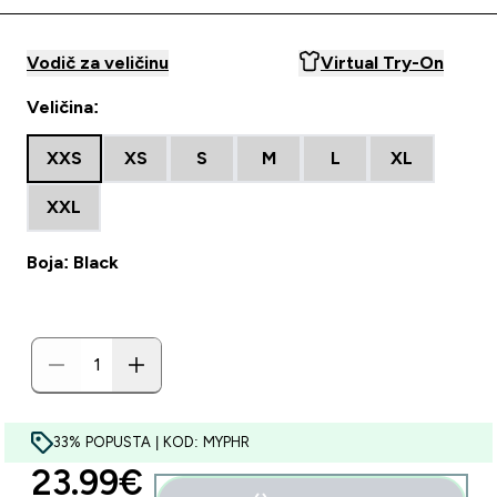
Vodič za veličinu
Virtual Try-On
Veličina:
XXS
XS
S
M
L
XL
XXL
Boja: Black
33% POPUSTA | KOD: MYPHR
discounted price
23.99€‎