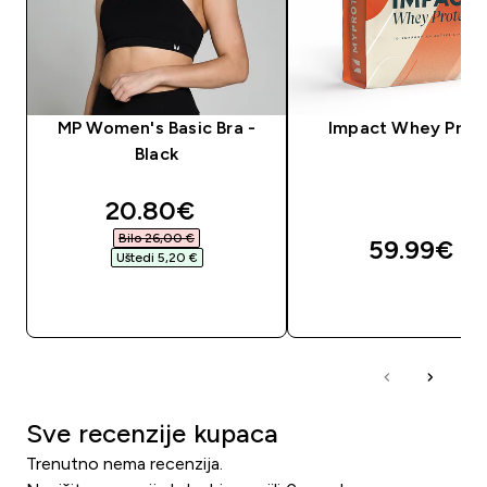
MP Women's Basic Bra -
Impact Whey Prot
Black
discounted price
20.80€‎
Bilo 26,00 €‎
59.99€‎
Uštedi 5,20 €‎
BRZA KUPNJA
BRZA KUPNJA
Sve recenzije kupaca
Trenutno nema recenzija.