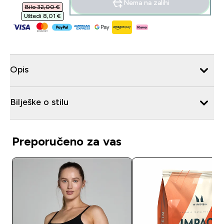
Nema na zalihi
Bilo 32,00 €‎
Uštedi 8,01 €‎
Opis
Bilješke o stilu
Preporučeno za vas