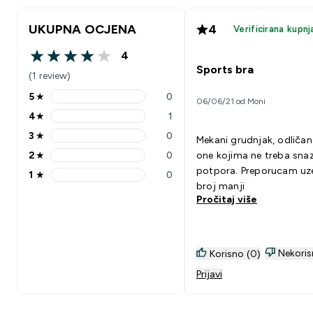
UKUPNA OCJENA
4
Verificirana kupnj
4
4 out of 5 stars
Sports bra
(1 review)
5
★
0
06/06/21 od Moni
5 stars rating 0 reviews
4
★
1
4 stars rating 1 reviews
3
★
0
Mekani grudnjak, odličan
3 stars rating 0 reviews
2
★
0
one kojima ne treba sna
2 stars rating 0 reviews
potpora. Preporucam uze
1
★
0
1 stars rating 0 reviews
broj manji
Pročitaj više
Nekoris
Korisno (0)
Prijavi