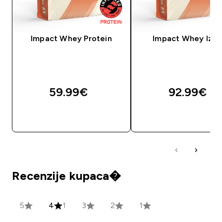
Impact Whey Protein
Impact Whey Izol
59.99€‎
92.99€‎
BRZA KUPNJA
BRZA KUPNJA
Recenzije kupaca�
5
4
1
3
2
1