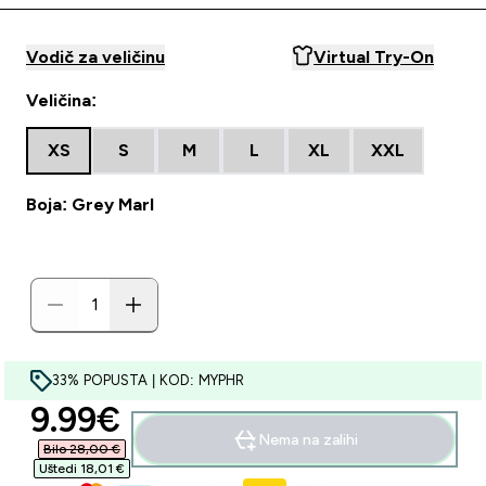
Vodič za veličinu
Virtual Try-On
Veličina:
XS
S
M
L
XL
XXL
Boja: Grey Marl
33% POPUSTA | KOD: MYPHR
discounted price
9.99€‎
Nema na zalihi
Bilo 28,00 €‎
Uštedi 18,01 €‎