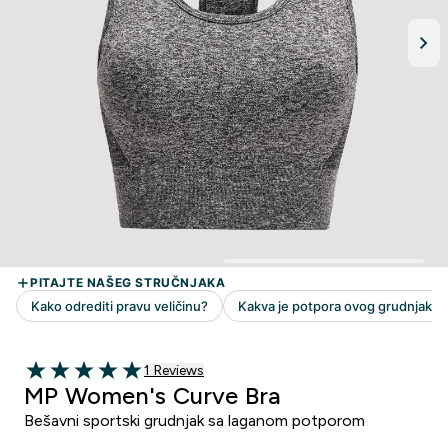
1 customer reviews
1 Reviews
5 out of 5 stars
MP Women's Curve Bra
Bešavni sportski grudnjak sa laganom potporom