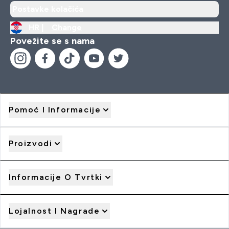
Postavke kolačića
HR |
Change
Povežite se s nama
Pomoć I Informacije
Proizvodi
Informacije O Tvrtki
Lojalnost I Nagrade