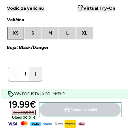
Vodič za veličinu
Virtual Try-On
Veličina:
XS
S
M
L
XL
Boja: Black/Danger
33% POPUSTA | KOD: MYPHR
discounted price
19.99€‎
Nema na zalihi
Bilo 50,00 €‎
Uštedi 30,01 €‎