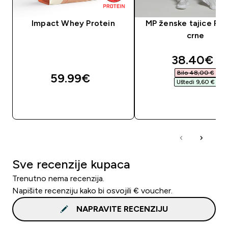
Impact Whey Protein
MP ženske tajice Po
crne
discounte
38.40€‎
Bilo 48,00 €‎
59.99€‎
Uštedi 9,60 €‎
BRZA KUPNJA
BRZA KUPNJA
Sve recenzije kupaca
Trenutno nema recenzija.
Napišite recenziju kako bi osvojili € voucher.
NAPRAVITE RECENZIJU