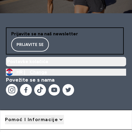
Prijavite se na naš newsletter
PRIJAVITE SE
Postavke kolačića
HR |
Change
Povežite se s nama
Pomoć I Informacije