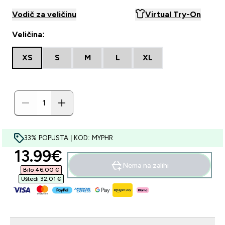
Vodič za veličinu
Virtual Try-On
Veličina:
XS
S
M
L
XL
33% POPUSTA | KOD: MYPHR
discounted price
13.99€‎
Nema na zalihi
Bilo 46,00 €‎
Uštedi 32,01 €‎