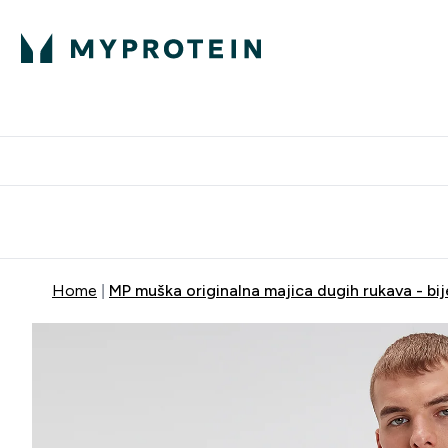
Proteini
Besplatna dostava pri kupn
Home
MP muška originalna majica dugih rukava - bij