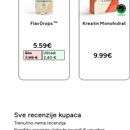
čan
FlavDrops™
Kreatin Monohidrat
ed price
discounted price
5.59€‎
Bilo
Uštedi
9.99€‎
7,99 €‎
2,40 €‎
BRZA
BRZA
KUPNJA
KUPNJA
Sve recenzije kupaca
Trenutno nema recenzija.
Napišite recenziju kako bi osvojili € voucher.