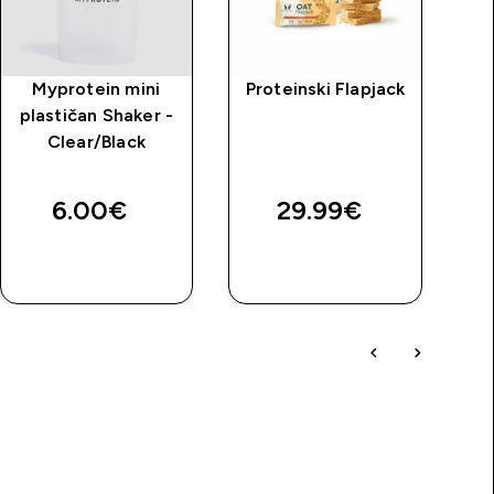
Myprotein mini
Proteinski Flapjack
Kr
plastičan Shaker -
Clear/Black
6.00€‎
29.99€‎
BRZA
BRZA
KUPNJA
KUPNJA