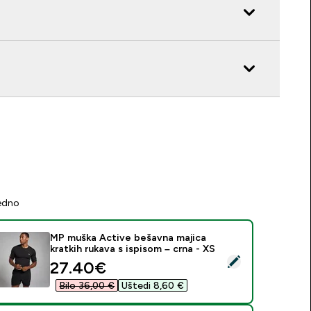
jedno
MP muška Active bešavna majica
kratkih rukava s ispisom – crna - XS
daberi ovaj proizvod - MP muška Active bešavna majica kratkih 
discounted price
27.40€‎
Bilo 36,00 €‎
Uštedi 8,60 €‎