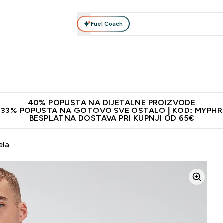
Fuel Coach
Prehrana
Odjeća
Vitamini
Snackovi
Vegan
Per
Enter Proteini submenu
Enter Prehrana submenu
Enter Odjeća submenu
Enter Vitamini submenu
Enter Snackovi 
Enter 
⌄
⌄
⌄
⌄
⌄
⌄
ji od 65€
Najnovija odjeća
Proizvodi najveće kvalitete
Prepor
40% POPUSTA NA DIJETALNE PROIZVODE
33% POPUSTA NA GOTOVO SVE OSTALO | KOD: MYPHR
BESPLATNA DOSTAVA PRI KUPNJI OD 65€
ela