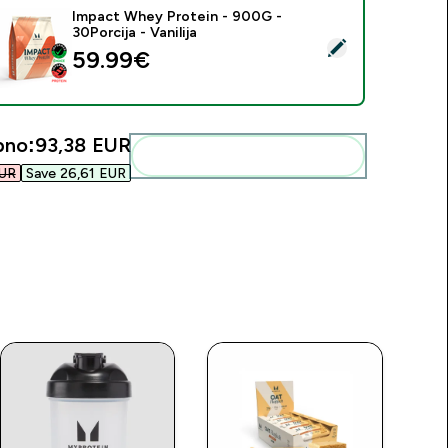
Impact Whey Protein - 900G -
30Porcija - Vanilija
daberi ovaj proizvod - Impact Whey Protein - 900G - 30Porcija 
59.99€‎
pno:
93,38 EUR‎
Dodaj ovo u svoju rutinu
UR‎
Save 26,61 EUR‎