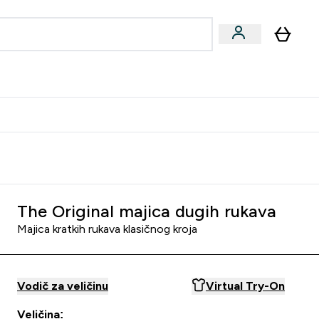
formance
submenu
Vegan submenu
Enter Performance submenu
⌄
učite prijatelju i zaradite 10 EUR
The Original majica dugih rukava
Majica kratkih rukava klasičnog kroja
Vodič za veličinu
Virtual Try-On
Veličina: