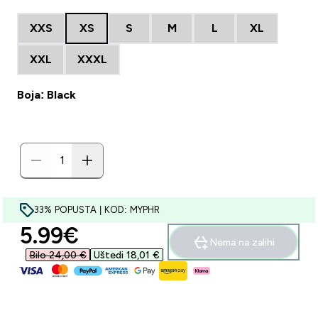
XXS
XS
S
M
L
XL
XXL
XXXL
Boja: Black
33% POPUSTA | KOD: MYPHR
discounted price
5.99€‎
Nema na zalihi
Bilo 24,00 €‎
Uštedi 18,01 €‎