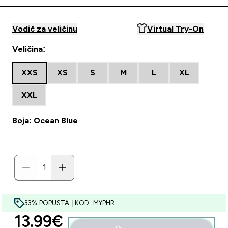
Vodič za veličinu
Virtual Try-On
Veličina:
XXS
XS
S
M
L
XL
XXL
Boja: Ocean Blue
33% POPUSTA | KOD: MYPHR
discounted price
13.99€‎