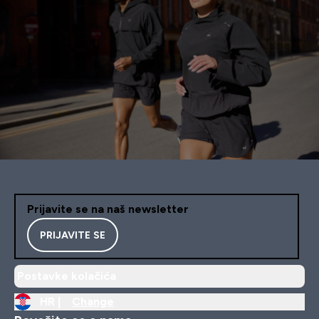
Prijavite se na naš newsletter
PRIJAVITE SE
Postavke kolačića
HR |
Change