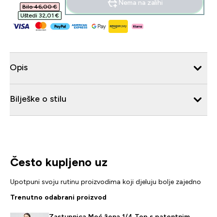
Nema na zalihi
Bilo 46,00 €‎
Uštedi 32,01 €‎
Opis
Bilješke o stilu
Često kupljeno uz
Upotpuni svoju rutinu proizvodima koji djeluju bolje zajedno
Trenutno odabrani proizvod
Zastupnica Moć žena 1/4 Top s patentnim