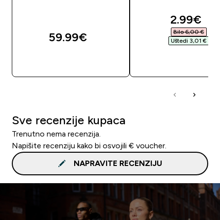
discount
2.99€‎
Bilo 6,00 €‎
59.99€‎
Uštedi 3,01 €‎
BRZA KUPNJA
BRZA KUPNJA
Sve recenzije kupaca
Trenutno nema recenzija.
Napišite recenziju kako bi osvojili € voucher.
NAPRAVITE RECENZIJU