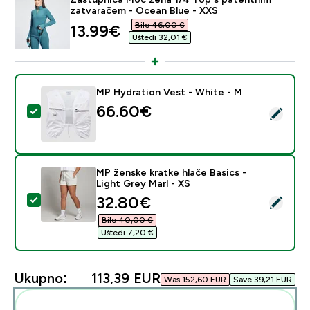
zatvaračem - Ocean Blue - XXS
Bilo 46,00 €‎
discounted price
13.99€‎
Uštedi 32,01 €‎
MP Hydration Vest - White - M
66.60€‎
Odaberi ovaj proizvod - MP Hydration Vest - White - 
MP ženske kratke hlače Basics -
Light Grey Marl - XS
discounted price
32.80€‎
Odaberi ovaj proizvod - MP ženske kratke hlače Basics 
Bilo 40,00 €‎
Uštedi 7,20 €‎
Ukupno:
113,39 EUR‎
Was 152,60 EUR‎
Save 39,21 EUR‎
Dodaj ovo u svoju rutinu