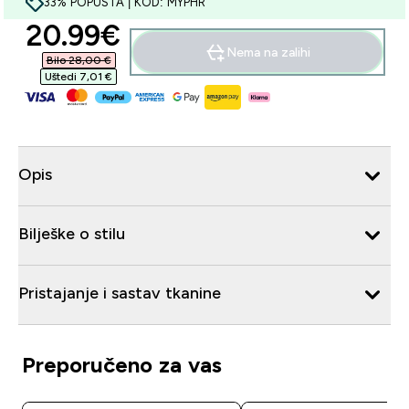
33% POPUSTA | KOD: MYPHR
discounted price
20.99€‎
Nema na zalihi
Bilo 28,00 €‎
Uštedi 7,01 €‎
Opis
Bilješke o stilu
Pristajanje i sastav tkanine
Preporučeno za vas