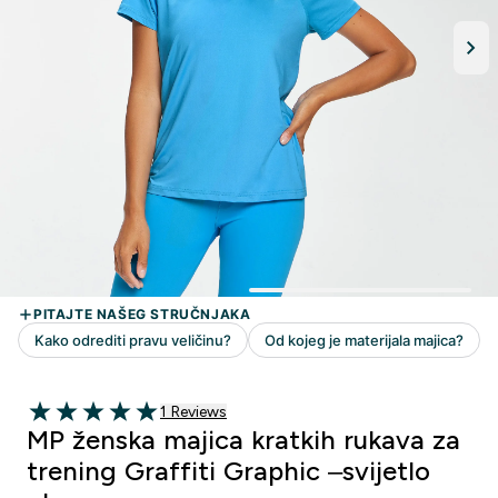
1 customer reviews
1 Reviews
5 out of 5 stars
MP ženska majica kratkih rukava za
trening Graffiti Graphic –svijetlo