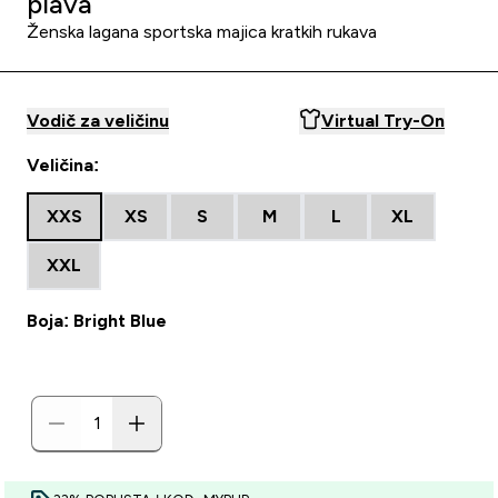
plava
Ženska lagana sportska majica kratkih rukava
Vodič za veličinu
Virtual Try-On
Veličina:
XXS
XS
S
M
L
XL
XXL
Boja: Bright Blue