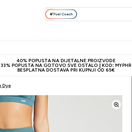
Fuel Coach
Prehrana
Odjeća
Vitamini
Snackovi
Vegan
Per
Enter Proteini submenu
Enter Prehrana submenu
Enter Odjeća submenu
Enter Vitamini submenu
Enter Snackovi 
Enter 
⌄
⌄
⌄
⌄
⌄
⌄
ji od 65€
Najnovija odjeća
Proizvodi najveće kvalitete
Prepor
40% POPUSTA NA DIJETALNE PROIZVODE
33% POPUSTA NA GOTOVO SVE OSTALO | KOD: MYPHR
BESPLATNA DOSTAVA PRI KUPNJI OD 65€
e Dye