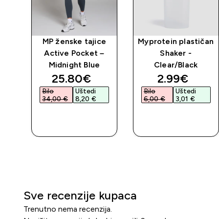
MP ženske tajice
Myprotein plastičan
Active Pocket –
Shaker -
Midnight Blue
Clear/Black
discounted price
discounted 
25.80€‎
2.99€‎
Bilo
Uštedi
Bilo
Uštedi
34,00 €‎
8,20 €‎
6,00 €‎
3,01 €‎
BRZA
BRZA
KUPNJA
KUPNJA
Sve recenzije kupaca
Trenutno nema recenzija.