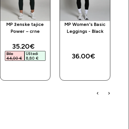
MP ženske tajice
MP Women's Basic
S
Power – crne
Leggings - Black
price
discounted price
35.20€‎
Bilo
Uštedi
36.00€‎
44,00 €‎
8,80 €‎
BRZA
BRZA
KUPNJA
KUPNJA