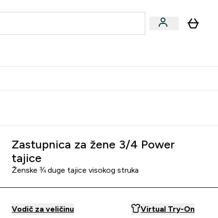
formance
submenu
Vegan submenu
Enter Performance submenu
⌄
učite prijatelju i zaradite 10 EUR
Zastupnica za žene 3/4 Power
tajice
Ženske ¾ duge tajice visokog struka
Vodič za veličinu
Virtual Try-On