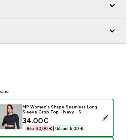
jedno
MP Women's Shape Seamless Long
Sleeve Crop Top - Navy - S
daberi ovaj proizvod - MP Women's Shape Seamless Long Slee
discounted price
34.00€‎
Bilo 40,00 €‎
Uštedi 6,00 €‎