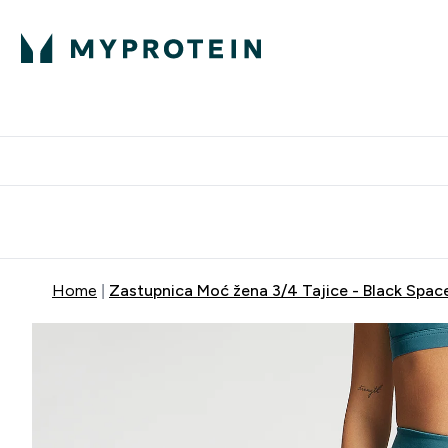
Proteini
Besplatna dostava pri kupn
Home
Zastupnica Moć žena 3/4 Tajice - Black Spac