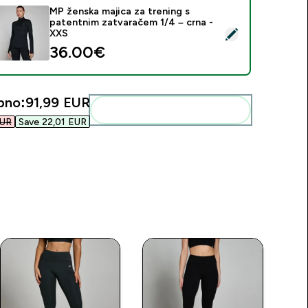
MP ženska majica za trening s
patentnim zatvaračem 1/4 – crna -
daberi ovaj proizvod - MP ženska majica za trening s patentni
XXS
36.00€‎
pno:
91,99 EUR‎
Dodaj ovo u svoju rutinu
UR‎
Save 22,01 EUR‎