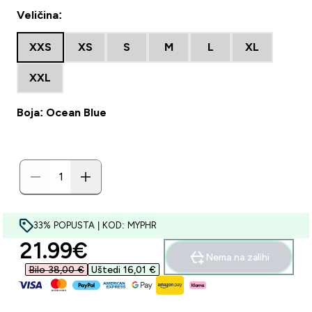
Veličina:
XXS
XS
S
M
L
XL
XXL
Boja: Ocean Blue
33% POPUSTA | KOD: MYPHR
discounted price
21.99€‎
Nema na zalihi
Bilo 38,00 €‎
Uštedi 16,01 €‎