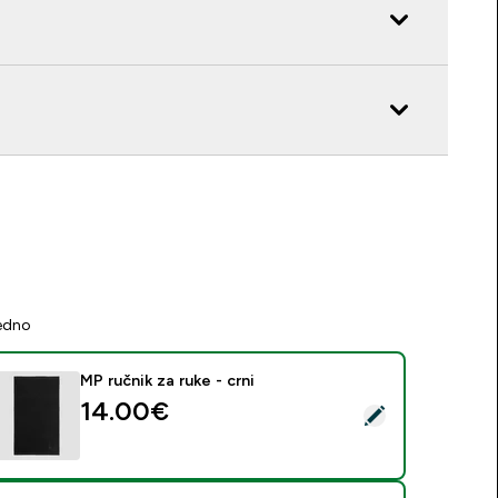
jedno
MP ručnik za ruke - crni
14.00€‎
daberi ovaj proizvod - MP ručnik za ruke - crni