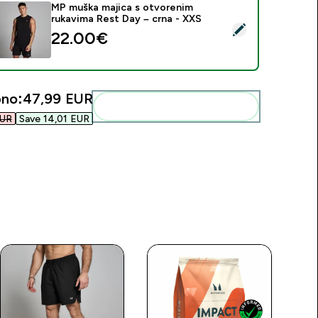
MP muška majica s otvorenim
rukavima Rest Day – crna - XXS
daberi ovaj proizvod - MP muška majica s otvorenim rukavima 
22.00€‎
no:
47,99 EUR‎
Dodaj ovo u svoju rutinu
UR‎
Save 14,01 EUR‎