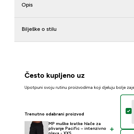
Opis
Bilješke o stilu
Često kupljeno uz
Upotpuni svoju rutinu proizvodima koji djeluju bolje za
O
Trenutno odabrani proizvod
MP muške kratke hlače za
plivanje Pacific – intenzivno
plava - XXS