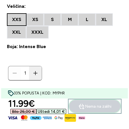
Veličina:
XXS
XS
S
M
L
XL
XXL
XXXL
Boja: Intense Blue
33% POPUSTA | KOD: MYPHR
discounted price
11.99€‎
Nema na zalihi
Bilo 26,00 €‎
Uštedi 14,01 €‎