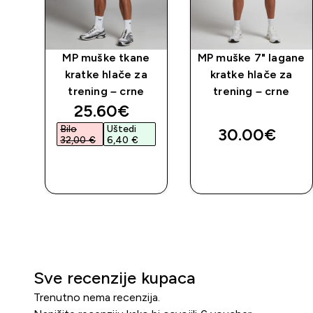
čan
MP muške tkane
MP muške 7" lagane
kratke hlače za
kratke hlače za
trening – crne
trening – crne
ed price
discounted price
25.60€‎
Bilo
Uštedi
30.00€‎
32,00 €‎
6,40 €‎
BRZA
BRZA
KUPNJA
KUPNJA
Sve recenzije kupaca
Trenutno nema recenzija.