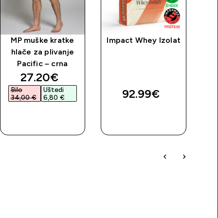
MP muške kratke
Impact Whey Izolat
hlače za plivanje
Pacific – crna
discounted price
27.20€‎
Bilo
Uštedi
92.99€‎
34,00 €‎
6,80 €‎
BRZA
BRZA
KUPNJA
KUPNJA