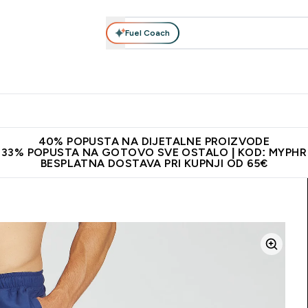
Fuel Coach
Prehrana
Odjeća
Vitamini
Snackovi
Vegan
Per
Enter Proteini submenu
Enter Prehrana submenu
Enter Odjeća submenu
Enter Vitamini submenu
Enter Snackovi 
Enter 
⌄
⌄
⌄
⌄
⌄
⌄
ji od 65€
Najnovija odjeća
Proizvodi najveće kvalitete
Prepor
40% POPUSTA NA DIJETALNE PROIZVODE
33% POPUSTA NA GOTOVO SVE OSTALO | KOD: MYPHR
BESPLATNA DOSTAVA PRI KUPNJI OD 65€