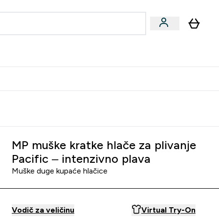
formance
submenu
Vegan submenu
Enter Performance submenu
⌄
učite prijatelju i zaradite 10 EUR
MP muške kratke hlače za plivanje
Pacific – intenzivno plava
Muške duge kupaće hlačice
Vodič za veličinu
Virtual Try-On