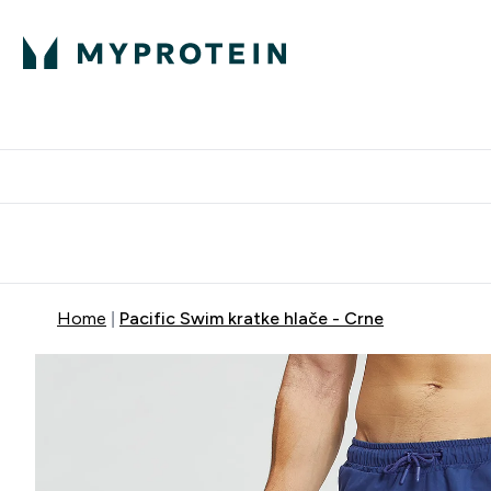
Proteini
Besplatna dostava pri kupn
Home
Pacific Swim kratke hlače - Crne