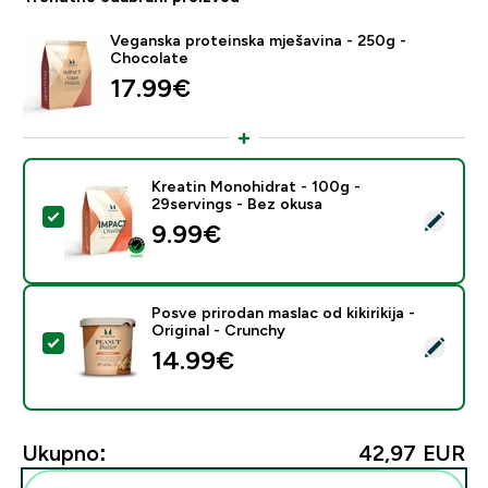
Veganska proteinska mješavina - 250g -
Chocolate
17.99€‎
Kreatin Monohidrat - 100g -
29servings - Bez okusa
Odaberi ovaj proizvod - Kreatin Monohidrat - 100g - 2
9.99€‎
Posve prirodan maslac od kikirikija -
Original - Crunchy
Odaberi ovaj proizvod - Posve prirodan maslac od kikirik
14.99€‎
Ukupno:
42,97 EUR‎