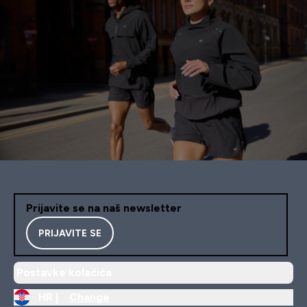
Prijavite se na naš newsletter
PRIJAVITE SE
Postavke kolačića
HR |
Change