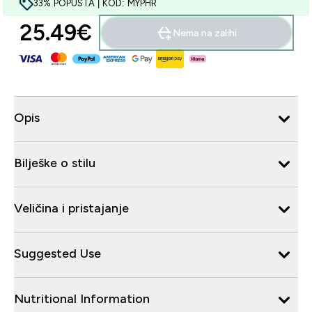
33% POPUSTA | KOD: MYPHR
25.49€‎
Nema na zalihi
Opis
Bilješke o stilu
Veličina i pristajanje
Suggested Use
Nutritional Information