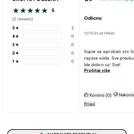
5
5 out of 5 stars
Odlicno
(2 reviews)
5
★
2
5 stars rating 2 reviews
13/12/23 od HANA
4
★
0
4 stars rating 0 reviews
3
★
0
3 stars rating 0 reviews
Super za isprobati sto 
2
★
0
2 stars rating 0 reviews
najvise svida. Sve preuk
1
★
0
1 stars rating 0 reviews
Ide dobro uz: Sve!
Pročitaj više
Nekoris
Korisno (0)
Prijavi