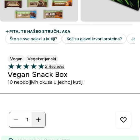
Vegan
Vegetarijanski
2 customer reviews
2 Reviews
5 out of 5 stars
Vegan Snack Box
10 neodoljivih okusa u jednoj kutiji