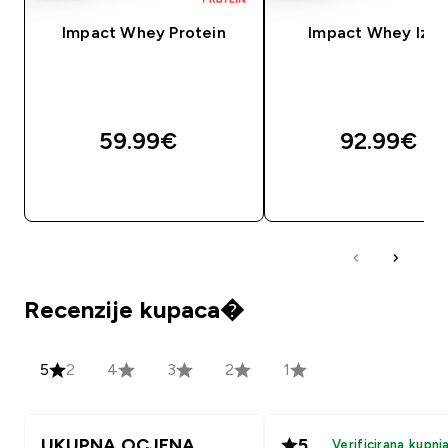
Impact Whey Protein
Impact Whey Izol
59.99€‎
92.99€‎
BRZA KUPNJA
BRZA KUPNJA
Recenzije kupaca�
5
2
4
3
2
1
UKUPNA OCJENA
5
Verificirana kupnj