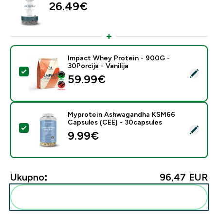
26.49€‎
Impact Whey Protein - 900G -
30Porcija - Vanilija
Odaberi ovaj proizvod - Impact Whey Protein - 900G - 
59.99€‎
Myprotein Ashwagandha KSM66
Capsules (CEE) - 30capsules
Odaberi ovaj proizvod - Myprotein Ashwagandha KSM
9.99€‎
Ukupno:
96,47 EUR‎
Dodaj ovo u svoju rutinu