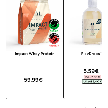
Impact Whey Protein
FlavDrops™
discount
5.59€‎
Bilo 7,99 €‎
59.99€‎
Uštedi 2,40 €‎
BRZA KUPNJA
BRZA KUPNJA