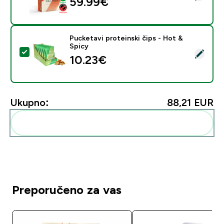
59.99€‎
Pucketavi proteinski čips - Hot &
Spicy
Odaberi ovaj proizvod - Pucketavi proteinski čips - Ho
10.23€‎
Ukupno:
88,21 EUR‎
Dodaj ovo u svoju rutinu
Preporučeno za vas