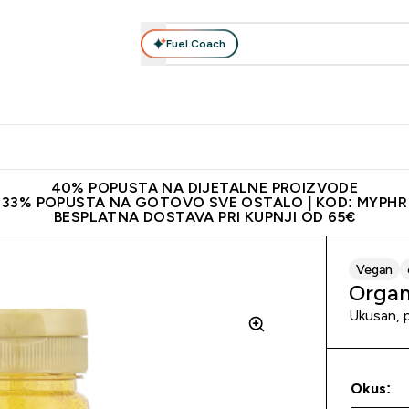
Fuel Coach
Prehrana
Odjeća
Vitamini
Snackovi
Vegan
Per
Enter Proteini submenu
Enter Prehrana submenu
Enter Odjeća submenu
Enter Vitamini submenu
Enter Snackovi 
Enter 
⌄
⌄
⌄
⌄
⌄
⌄
ji od 65€
Najnovija odjeća
Proizvodi najveće kvalitete
Prepor
40% POPUSTA NA DIJETALNE PROIZVODE
33% POPUSTA NA GOTOVO SVE OSTALO | KOD: MYPHR
BESPLATNA DOSTAVA PRI KUPNJI OD 65€
Vegan
Organ
Ukusan, 
Okus: