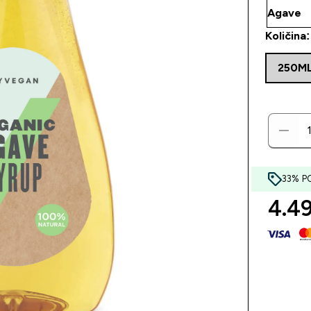
Količina:
250M
33% P
4.49