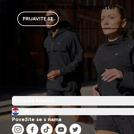
Prijavite se na naš newsletter
PRIJAVITE SE
Postavke kolačića
HR |
Change
Povežite se s nama