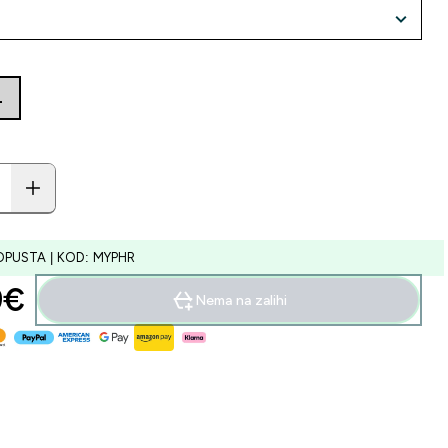
L
OPUSTA | KOD: MYPHR
€‎
Nema na zalihi