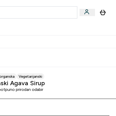
formance
submenu
Vegan submenu
Enter Performance submenu
⌄
učite prijatelju i zaradite 10 EUR
organska
Vegetarijanski
ski Agava Sirup
potpuno prirodan odabir