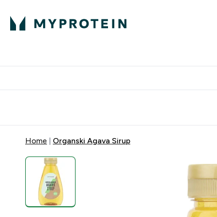
Proteini
Besplatna dostava pri kupn
Home
Organski Agava Sirup