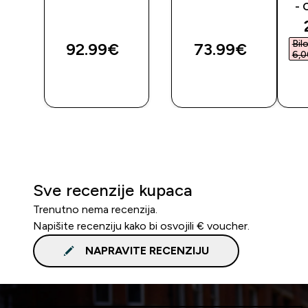
- 
Bil
92.99€‎
73.99€‎
6,0
BRZA
BRZA
KUPNJA
KUPNJA
Sve recenzije kupaca
Trenutno nema recenzija.
Napišite recenziju kako bi osvojili € voucher.
NAPRAVITE RECENZIJU