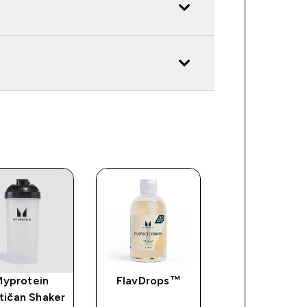
Myprotein
FlavDrops™
MP Men's
tičan Shaker
Seamless Sho