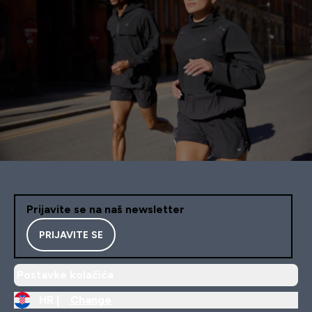
Prijavite se na naš newsletter
PRIJAVITE SE
Postavke kolačića
HR |
Change