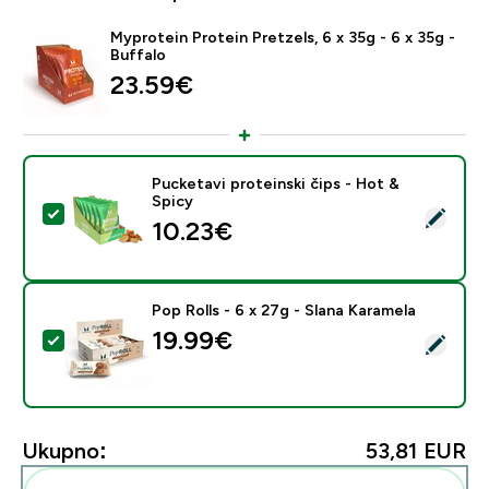
Myprotein Protein Pretzels, 6 x 35g - 6 x 35g -
Buffalo
23.59€‎
Pucketavi proteinski čips - Hot &
Spicy
Odaberi ovaj proizvod - Pucketavi proteinski čips - Ho
10.23€‎
Pop Rolls - 6 x 27g - Slana Karamela
19.99€‎
Odaberi ovaj proizvod - Pop Rolls - 6 x 27g - Slana Ka
Ukupno:
53,81 EUR‎