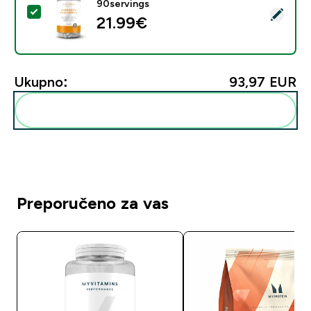
90servings
Odaberi ovaj proizvod - Magnezijev bisglicinat u table
21.99€‎
Ukupno:
93,97 EUR‎
Dodaj ovo u svoju rutinu
Preporučeno za vas