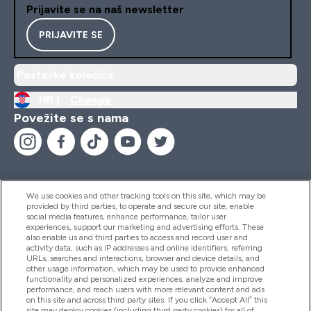
Prijavite se na naš newsletter
PRIJAVITE SE
Postavke kolačića
HR |
Change
Povežite se s nama
We use cookies and other tracking tools on this site, which may be
provided by third parties, to operate and secure our site, enable
Pomoć I Informacije
social media features, enhance performance, tailor user
experiences, support our marketing and advertising efforts. These
also enable us and third parties to access and record user and
activity data, such as IP addresses and online identifiers, referring
Proizvodi
URLs, searches and interactions, browser and device details, and
other usage information, which may be used to provide enhanced
functionality and personalized experiences, analyze and improve
performance, and reach users with more relevant content and ads
on this site and across third party sites. If you click “Accept All” this
Informacije O Tvrtki
site may deploy cookies (including third party cookies) for all of