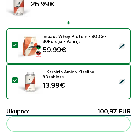
26.99€‎
Impact Whey Protein - 900G -
30Porcija - Vanilija
Odaberi ovaj proizvod - Impact Whey Protein - 900G - 
59.99€‎
L-Karnitin Amino Kiselina -
90tablets
Odaberi ovaj proizvod - L-Karnitin Amino Kiselina - 90
13.99€‎
Ukupno:
100,97 EUR‎
Dodaj ovo u svoju rutinu