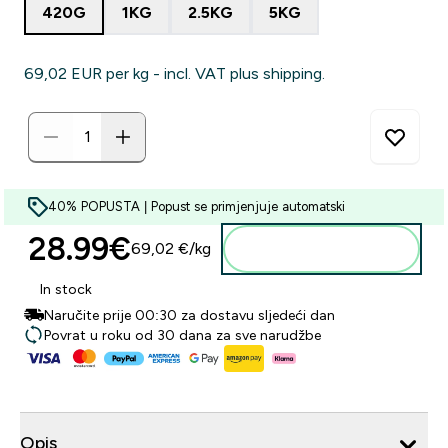
420G
1KG
2.5KG
5KG
69,02 EUR‎ per kg - incl. VAT plus shipping.
40% POPUSTA | Popust se primjenjuje automatski
28.99€‎
69,02 €‎/kg
Dodaj u košaricu
In stock
Naručite prije 00:30 za dostavu sljedeći dan
Povrat u roku od 30 dana za sve narudžbe
Opis