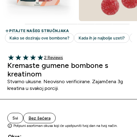
2 customer reviews
2 Reviews
5 out of 5 stars
Kremaste gumene bombone s
kreatinom
Stvarno ukusne. Neovisno verificirane. Zajamčena 3g
kreatina u svakoj porciji.
Svi
Bez šećera
Potpuni asortiman okusa koji će upotpuniti tvoj dan na tvoj način.
Okus: