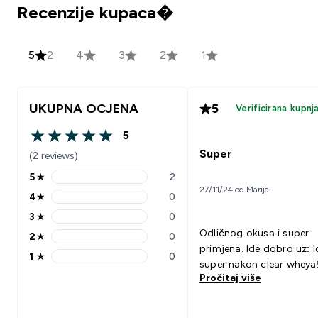
Recenzije kupaca�
5
2
4
3
2
1
UKUPNA OCJENA
5
Verificirana kupnj
5
5 out of 5 stars
Super
(2 reviews)
5
★
2
5 stars rating 2 reviews
27/11/24 od Marija
4
★
0
4 stars rating 0 reviews
3
★
0
3 stars rating 0 reviews
Odličnog okusa i super
2
★
0
2 stars rating 0 reviews
primjena. Ide dobro uz: Ide
1
★
0
1 stars rating 0 reviews
super nakon clear wheya
Pročitaj više