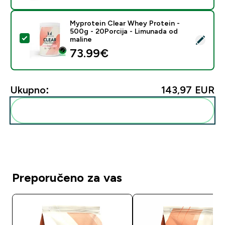
Myprotein Clear Whey Protein -
500g - 20Porcija - Limunada od
Odaberi ovaj proizvod - Myprotein Clear Whey Protein
maline
73.99€‎
Ukupno:
143,97 EUR‎
Dodaj ovo u svoju rutinu
Preporučeno za vas