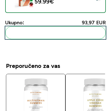
59.99€‎
Ukupno:
93,97 EUR‎
Dodaj ovo u svoju rutinu
Preporučeno za vas