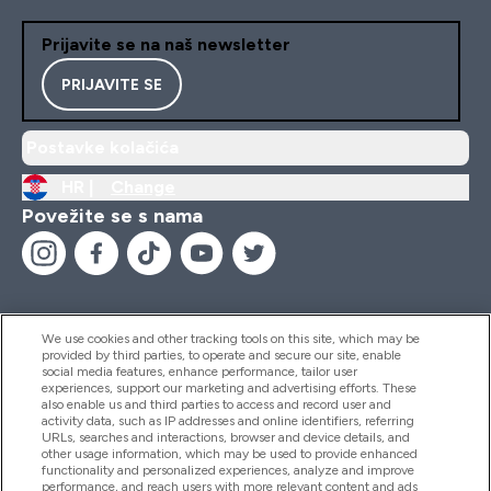
Prijavite se na naš newsletter
PRIJAVITE SE
Postavke kolačića
HR |
Change
Povežite se s nama
We use cookies and other tracking tools on this site, which may be
provided by third parties, to operate and secure our site, enable
Pomoć I Informacije
social media features, enhance performance, tailor user
experiences, support our marketing and advertising efforts. These
also enable us and third parties to access and record user and
activity data, such as IP addresses and online identifiers, referring
Proizvodi
URLs, searches and interactions, browser and device details, and
other usage information, which may be used to provide enhanced
functionality and personalized experiences, analyze and improve
performance, and reach users with more relevant content and ads