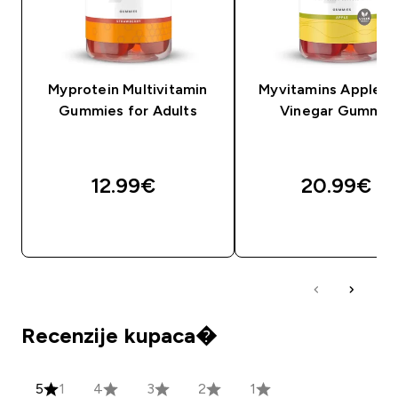
Myprotein Multivitamin
Myvitamins Apple C
Gummies for Adults
Vinegar Gummie
12.99€‎
20.99€‎
BRZA KUPNJA
BRZA KUPNJA
Recenzije kupaca�
5
1
4
3
2
1