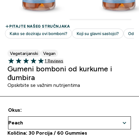
Vegetarijanski
Vegan
1 customer reviews
1 Reviews
5 out of 5 stars
Gumeni bomboni od kurkume i
đumbira
Opskrbite se važnim nutrijentima
Okus:
Količina: 30 Porcija / 60 Gummies