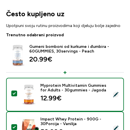
Često kupljeno uz
Upotpuni svoju rutinu proizvodima koji djeluju bolje zajedno
Trenutno odabrani proizvod
Gumeni bomboni od kurkume i đumbira -
60GUMMIES, 30servings - Peach
20.99€‎
Myprotein Multivitamin Gummies
for Adults - 30gummies - Jagoda
Odaberi ovaj proizvod - Myprotein Multivitamin Gumm
12.99€‎
Impact Whey Protein - 900G -
30Porcija - Vanilija
Odaberi ovaj proizvod - Impact Whey Protein - 900G - 