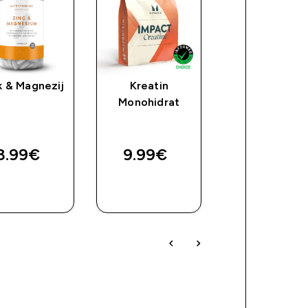
k & Magnezij
Kreatin
Myprotein
Monohidrat
Ashwagandh
KSM66 Capsu
(CEE)
8.99€‎
9.99€‎
9.99€‎
BRZA
BRZA
BRZA
KUPNJA
KUPNJA
KUPNJA