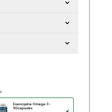
no
Esencijalna Omega-3 -
90capsules
beri ovaj proizvod - Esencijalna Omega-3 - 90capsules