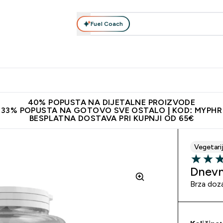
Fuel Coach
Prehrana
Odjeća
Vitamini
Snackovi
Vegan
Per
Enter Proteini submenu
Enter Prehrana submenu
Enter Odjeća submenu
Enter Vitamini submenu
Enter Snackovi 
Enter 
⌄
⌄
⌄
⌄
⌄
⌄
ji od 65€
Najnovija odjeća
Proizvodi najveće kvalitete
Prepor
40% POPUSTA NA DIJETALNE PROIZVODE
33% POPUSTA NA GOTOVO SVE OSTALO | KOD: MYPHR
BESPLATNA DOSTAVA PRI KUPNJI OD 65€
Vegetari
5 out of 
Dnevn
Brza doz