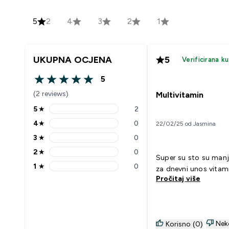
5
2
4
3
2
1
UKUPNA OCJENA
5
Verificirana k
5
5 out of 5 stars
(2 reviews)
Multivitamin
5
★
2
5 stars rating 2 reviews
4
★
0
22/02/25 od Jasmina
4 stars rating 0 reviews
3
★
0
3 stars rating 0 reviews
2
★
0
2 stars rating 0 reviews
Super su sto su manj
1
★
0
za dnevni unos vitam
1 stars rating 0 reviews
Pročitaj više
Nek
Korisno (0)