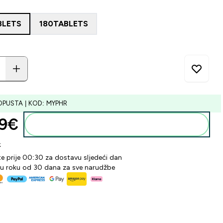
BLETS
180TABLETS
OPUSTA | KOD: MYPHR
9€‎
Dodaj u košaricu
k
te prije 00:30 za dostavu sljedeći dan
 u roku od 30 dana za sve narudžbe