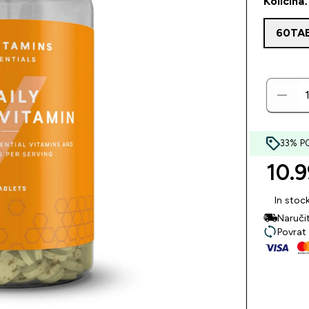
Količina:
60TA
33% P
10.9
In stoc
Naruči
Povrat