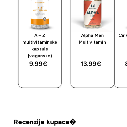
min
A – Z
Alpha Men
Cin
multivitaminske
Multivitamin
kapsule
(veganske)
9.99€‎
13.99€‎
BRZA
BRZA
KUPNJA
KUPNJA
Recenzije kupaca�