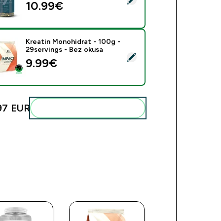
10.99€‎
Kreatin Monohidrat - 100g -
29servings - Bez okusa
beri ovaj proizvod - Kreatin Monohidrat - 100g - 29servings - 
9.99€‎
97 EUR‎
Dodaj ovo u svoju rutinu