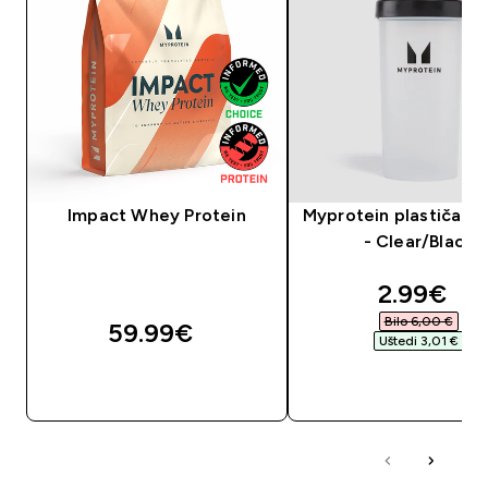
Impact Whey Protein
Myprotein plastičan 
- Clear/Black
discount
2.99€‎
Bilo 6,00 €‎
59.99€‎
Uštedi 3,01 €‎
BRZA KUPNJA
BRZA KUPNJA